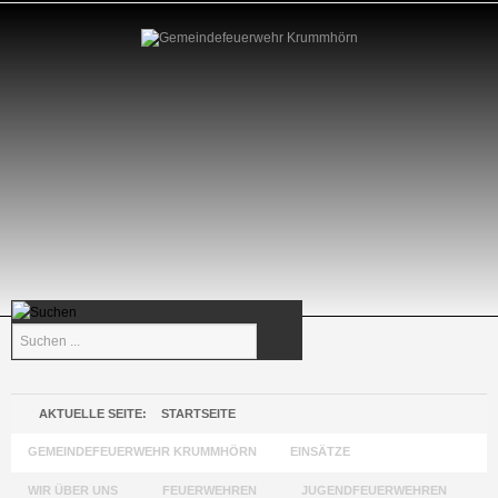
Suchen
...
AKTUELLE SEITE:
STARTSEITE
GEMEINDEFEUERWEHR KRUMMHÖRN
EINSÄTZE
WIR ÜBER UNS
FEUERWEHREN
JUGENDFEUERWEHREN