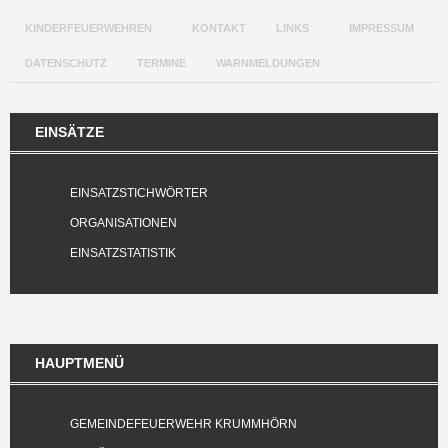
KINDERFEUERWEHREN
KONTAKT
LINKS
IMPRESSUM
DATENSCHUTZ
TERMINE
WARNMELDUNGEN
EINSÄTZE
EINSATZSTICHWÖRTER
ORGANISATIONEN
EINSATZSTATISTIK
HAUPTMENÜ
GEMEINDEFEUERWEHR KRUMMHÖRN