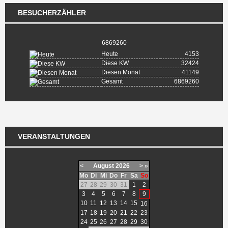
BESUCHERZÄHLER
6869260
Heute
4153
Diese KW
32424
Diesen Monat
41149
Gesamt
6869260
VERANSTALTUNGEN
<
August
2026
>
»
Mo
Di
Mi
Do
Fr
Sa
So
27
28
29
30
31
1
2
3
4
5
6
7
8
9
10
11
12
13
14
15
16
17
18
19
20
21
22
23
24
25
26
27
28
29
30