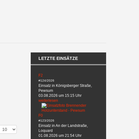
LETZTE EINSÄTZE
F2
#124/2026
Einsatz in Königsberger Straße,
Pewsum
03.08.2026 um 15:15 Uhr
weiterlesen
F0
#123/2026
Einsatz in An der Landstraße,
Loquard
01.08.2026 um 21:54 Uhr