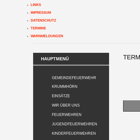
LINKS
IMPRESSUM
DATENSCHUTZ
TERMINE
WARNMELDUNGEN
TERM
HAUPTMENÜ
GEMEINDEFEUERWEHR
KRUMMHÖRN
EINSÄTZE
WIR ÜBER UNS
FEUERWEHREN
JUGENDFEUERWEHREN
Pagination
KINDERFEUERWEHREN