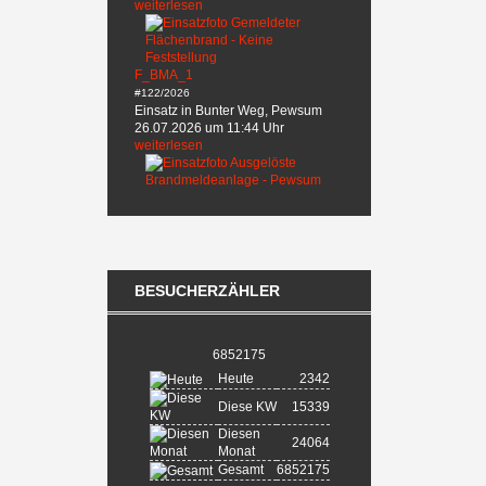
weiterlesen
F_BMA_1
#122/2026
Einsatz in Bunter Weg, Pewsum
26.07.2026 um 11:44 Uhr
weiterlesen
BESUCHERZÄHLER
6852175
Heute
2342
Diese KW
15339
Diesen
24064
Monat
Gesamt
6852175