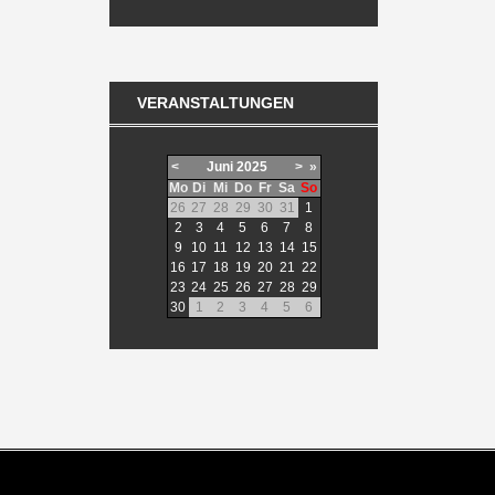
VERANSTALTUNGEN
<
Juni
2025
>
»
Mo
Di
Mi
Do
Fr
Sa
So
26
27
28
29
30
31
1
2
3
4
5
6
7
8
9
10
11
12
13
14
15
16
17
18
19
20
21
22
23
24
25
26
27
28
29
30
1
2
3
4
5
6