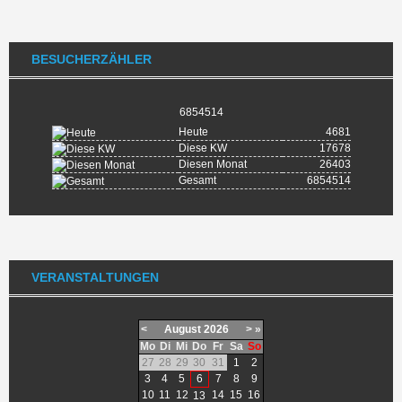
BESUCHERZÄHLER
6854514
Heute
4681
Diese KW
17678
Diesen Monat
26403
Gesamt
6854514
VERANSTALTUNGEN
<
August
2026
>
»
Mo
Di
Mi
Do
Fr
Sa
So
27
28
29
30
31
1
2
3
4
5
6
7
8
9
10
11
12
14
15
16
13