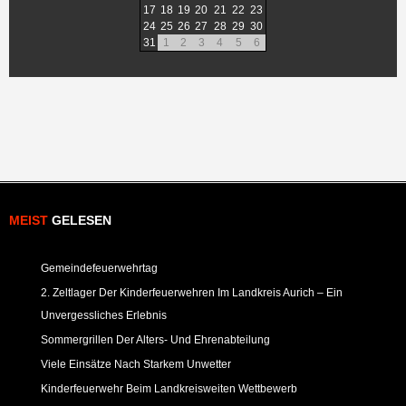
17
18
19
20
21
22
23
24
25
26
27
28
29
30
31
1
2
3
4
5
6
MEIST
GELESEN
Gemeindefeuerwehrtag
2. Zeltlager Der Kinderfeuerwehren Im Landkreis Aurich – Ein
Unvergessliches Erlebnis
Sommergrillen Der Alters- Und Ehrenabteilung
Viele Einsätze Nach Starkem Unwetter
Kinderfeuerwehr Beim Landkreisweiten Wettbewerb