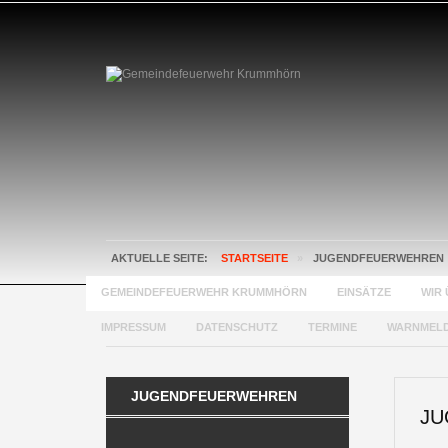
AKTUELLE SEITE:
STARTSEITE
»
JUGENDFEUERWEHREN
GEMEINDEFEUERWEHR KRUMMHÖRN
EINSÄTZE
WIR 
IMPRESSUM
DATENSCHUTZ
TERMINE
WARNMEL
JUGENDFEUERWEHREN
JU