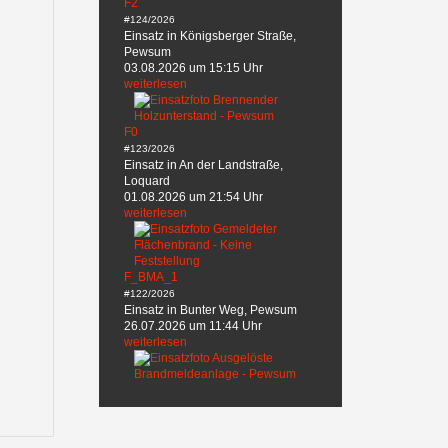
F2
#124/2026
Einsatz in Königsberger Straße,
Pewsum
03.08.2026 um 15:15 Uhr
weiterlesen
F0
#123/2026
Einsatz in An der Landstraße,
Loquard
01.08.2026 um 21:54 Uhr
weiterlesen
F_BMA_1
#122/2026
Einsatz in Bunter Weg, Pewsum
26.07.2026 um 11:44 Uhr
weiterlesen