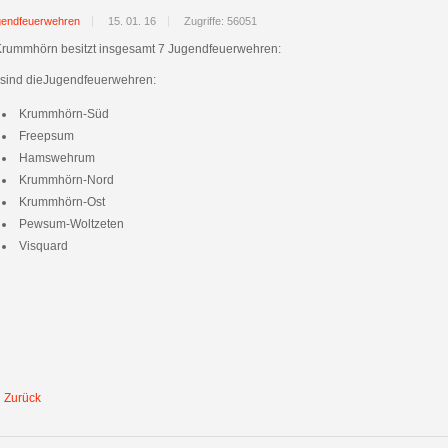
gendfeuerwehren
15. 01. 16
Zugriffe: 56051
Krummhörn besitzt insgesamt 7 Jugendfeuerwehren:
 sind dieJugendfeuerwehren:
Krummhörn-Süd
Freepsum
Hamswehrum
Krummhörn-Nord
Krummhörn-Ost
Pewsum-Woltzeten
Visquard
Zurück