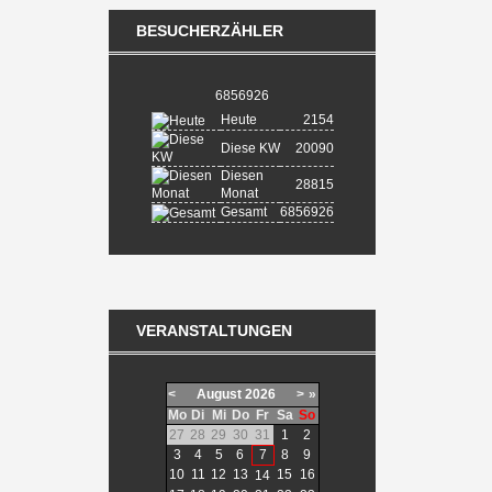
BESUCHERZÄHLER
6856926
Heute
2154
Diese KW
20090
Diesen
28815
Monat
Gesamt
6856926
VERANSTALTUNGEN
<
August
2026
>
»
Mo
Di
Mi
Do
Fr
Sa
So
27
28
29
30
31
1
2
3
4
5
6
7
8
9
10
11
12
13
15
16
14