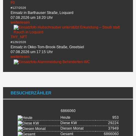
F0
#127/2026
Einsatz in Barthauser Straße, Loquard
07.08.2026 um 18:20 Uhr
weiterlesen
THY_NFT
#126/2026
Einsatz in Okko-Tom-Brook-Straße, Greetsiel
07.08.2026 um 17:15 Uhr
weiterlesen
BESUCHERZÄHLER
6866060
Heute
953
Diese KW
29224
Diesen Monat
37949
Gesamt
6866060