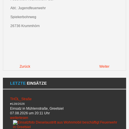
Abt.: Jugendfeuerwehr
Spiekerbohrweg
26736 Krummhörn
Zurück
Weiter
LETZTE
EINSÄTZE
THÖL_Straße
#128/2026
Einsatz in Mühlenstraße, Greetsiel
07.08.2026 um 20:11 Uhr
weiterlesen