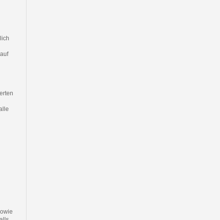
lich
 auf
erten
lle
sowie
alls