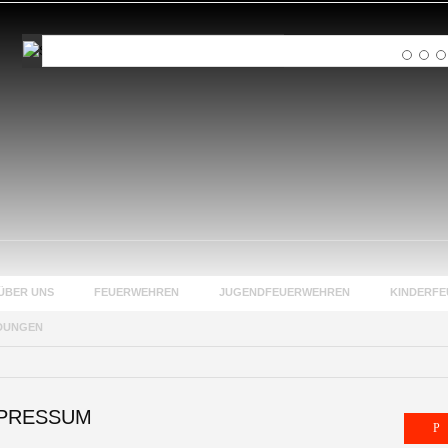
Suchen
...
ÜBER UNS
FEUERWEHREN
JUGENDFEUERWEHREN
KINDERF
DUNGEN
PRESSUM