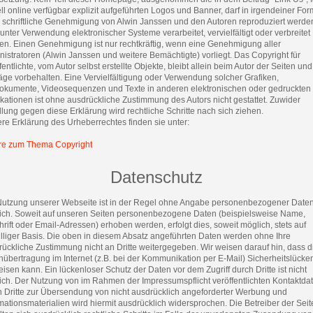
ll online verfügbar explizit aufgeführten Logos und Banner, darf in irgendeiner For
 schriftliche Genehmigung von Alwin Janssen und den Autoren reproduziert werde
unter Verwendung elektronischer Systeme verarbeitet, vervielfältigt oder verbreitet
en. Einen Genehmigung ist nur rechtkräftig, wenn eine Genehmigung aller
istratoren (Alwin Janssen und weitere Bemächtigte) vorliegt. Das Copyright für
fentlichte, vom Autor selbst erstellte Objekte, bleibt allein beim Autor der Seiten und
äge vorbehalten. Eine Vervielfältigung oder Verwendung solcher Grafiken,
okumente, Videosequenzen und Texte in anderen elektronischen oder gedruckten
kationen ist ohne ausdrückliche Zustimmung des Autors nicht gestattet. Zuwider
ung gegen diese Erklärung wird rechtliche Schritte nach sich ziehen.
re Erklärung des Urheberrechtes finden sie unter:
re zum Thema Copyright
Datenschutz
Nutzung unserer Webseite ist in der Regel ohne Angabe personenbezogener Date
ich. Soweit auf unseren Seiten personenbezogene Daten (beispielsweise Name,
rift oder Email-Adressen) erhoben werden, erfolgt dies, soweit möglich, stets auf
illiger Basis. Die oben in diesem Absatz angeführten Daten werden ohne Ihre
ückliche Zustimmung nicht an Dritte weitergegeben. Wir weisen darauf hin, dass d
übertragung im Internet (z.B. bei der Kommunikation per E-Mail) Sicherheitslücke
isen kann. Ein lückenloser Schutz der Daten vor dem Zugriff durch Dritte ist nicht
ich. Der Nutzung von im Rahmen der Impressumspflicht veröffentlichten Kontaktda
h Dritte zur Übersendung von nicht ausdrücklich angeforderter Werbung und
mationsmaterialien wird hiermit ausdrücklich widersprochen. Die Betreiber der Sei