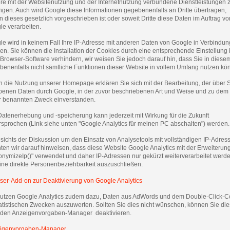
ere mit der Websitenutzung und der Internetnutzung verbundene Dienstleistungen 
ngen. Auch wird Google diese Informationen gegebenenfalls an Dritte übertragen,
n dieses gesetzlich vorgeschrieben ist oder soweit Dritte diese Daten im Auftrag vo
le verarbeiten.
le wird in keinem Fall Ihre IP-Adresse mit anderen Daten von Google in Verbindun
en. Sie können die Installation der Cookies durch eine entsprechende Einstellung 
 Browser-Software verhindern, wir weisen Sie jedoch darauf hin, dass Sie in diesem
benenfalls nicht sämtliche Funktionen dieser Website in vollem Umfang nutzen kö
h die Nutzung unserer Homepage erklären Sie sich mit der Bearbeitung, der über 
benen Daten durch Google, in der zuvor beschriebenen Art und Weise und zu dem
r benannten Zweck einverstanden.
Datenerhebung und -speicherung kann jederzeit mit Wirkung für die Zukunft
rsprochen (Link siehe unten "Google Analytics für meinen PC abschalten") werden.
sichts der Diskussion um den Einsatz von Analysetools mit vollständigen IP-Adres
ten wir darauf hinweisen, dass diese Website Google Analytics mit der Erweiterun
onymizeIp()" verwendet und daher IP-Adressen nur gekürzt weiterverarbeitet werde
ine direkte Personenbeziehbarkeit auszuschließen.
ser-Add-on zur Deaktivierung von Google Analytics
nutzen Google Analytics zudem dazu, Daten aus AdWords und dem Double-Click-C
atistischen Zwecken auszuwerten. Sollten Sie dies nicht wünschen, können Sie die
 den Anzeigenvorgaben-Manager deaktivieren.
igenvorgaben-Manager