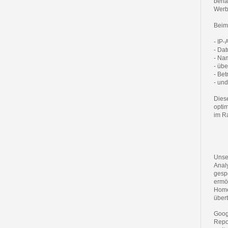
behal
Werb
Beim
- IP
- Dat
- Na
- üb
- Be
- un
Dies
opti
im Ra
Unse
Anal
gesp
ermö
Home
übert
Goog
Repo