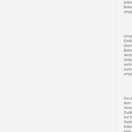
jedoc
Beka
umge
Unser
Einf
übern
Betre
Verl
Zeitp
verli
zumu
umge
Die d
dem d
Verw
Zust
nur f
Seite
Insbe
eine