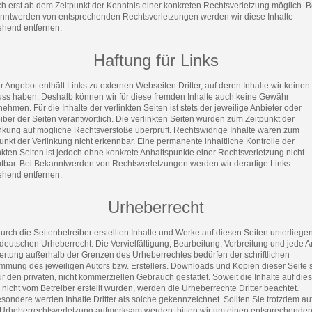
h erst ab dem Zeitpunkt der Kenntnis einer konkreten Rechtsverletzung möglich. B
nntwerden von entsprechenden Rechtsverletzungen werden wir diese Inhalte
hend entfernen.
Haftung für Links
 Angebot enthält Links zu externen Webseiten Dritter, auf deren Inhalte wir keinen
luss haben. Deshalb können wir für diese fremden Inhalte auch keine Gewähr
ehmen. Für die Inhalte der verlinkten Seiten ist stets der jeweilige Anbieter oder
iber der Seiten verantwortlich. Die verlinkten Seiten wurden zum Zeitpunkt der
inkung auf mögliche Rechtsverstöße überprüft. Rechtswidrige Inhalte waren zum
unkt der Verlinkung nicht erkennbar. Eine permanente inhaltliche Kontrolle der
nkten Seiten ist jedoch ohne konkrete Anhaltspunkte einer Rechtsverletzung nicht
tbar. Bei Bekanntwerden von Rechtsverletzungen werden wir derartige Links
hend entfernen.
Urheberrecht
urch die Seitenbetreiber erstellten Inhalte und Werke auf diesen Seiten unterliege
eutschen Urheberrecht. Die Vervielfältigung, Bearbeitung, Verbreitung und jede Ar
ertung außerhalb der Grenzen des Urheberrechtes bedürfen der schriftlichen
immung des jeweiligen Autors bzw. Erstellers. Downloads und Kopien dieser Seite 
ür den privaten, nicht kommerziellen Gebrauch gestattet. Soweit die Inhalte auf die
 nicht vom Betreiber erstellt wurden, werden die Urheberrechte Dritter beachtet.
sondere werden Inhalte Dritter als solche gekennzeichnet. Sollten Sie trotzdem au
 Urheberrechtsverletzung aufmerksam werden, bitten wir um einen entsprechende