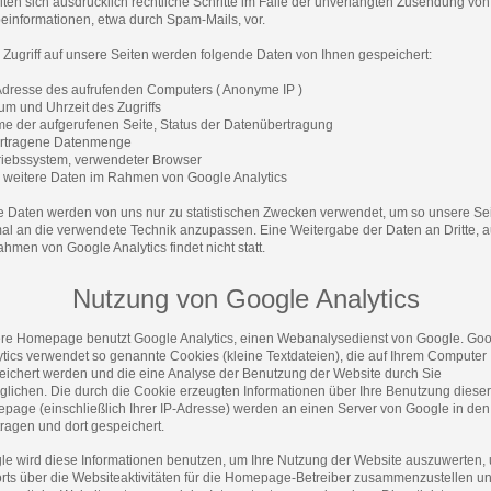
ten sich ausdrücklich rechtliche Schritte im Falle der unverlangten Zusendung von
einformationen, etwa durch Spam-Mails, vor.
 Zugriff auf unsere Seiten werden folgende Daten von Ihnen gespeichert:
-Adresse des aufrufenden Computers ( Anonyme IP )
um und Uhrzeit des Zugriffs
me der aufgerufenen Seite, Status der Datenübertragung
ertragene Datenmenge
triebssystem, verwendeter Browser
d weitere Daten im Rahmen von Google Analytics
e Daten werden von uns nur zu statistischen Zwecken verwendet, um so unsere Se
mal an die verwendete Technik anzupassen. Eine Weitergabe der Daten an Dritte, 
hmen von Google Analytics findet nicht statt.
Nutzung von Google Analytics
re Homepage benutzt Google Analytics, einen Webanalysedienst von Google. Go
ytics verwendet so genannte Cookies (kleine Textdateien), die auf Ihrem Computer
eichert werden und die eine Analyse der Benutzung der Website durch Sie
glichen. Die durch die Cookie erzeugten Informationen über Ihre Benutzung dieser
page (einschließlich Ihrer IP-Adresse) werden an einen Server von Google in de
ragen und dort gespeichert.
le wird diese Informationen benutzen, um Ihre Nutzung der Website auszuwerten,
rts über die Websiteaktivitäten für die Homepage-Betreiber zusammenzustellen u