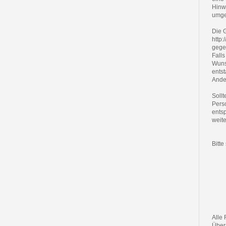
Hinw
umge
Die 
http:
gege
Falls
Wuns
entst
Ander
Sollt
Pers
ents
weite
Bitte
Alle 
Über