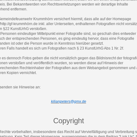
eis. Bei Bekanntwerden von Rechtsverletzungen werden wir derartige Inhalte
hend entfernen.
Gemeindefeuerwehr Krummhörn versichert hiermit, dass alle auf der Homepage
//http://gf-krummhörn.de inkl. aller Unterseiten, enthaltenen Fotografien nicht vorsätz
n §22 KunstUrhG verstoßen.
 Personen eindeutiger Mittelpunkt einer Fotografie sind, so geschah dies entweder
ch der entsprechenden Personen, es ging eindeutig hervor, dass eine Fotografie
anden ist oder die Person wurde in Kenntniss hierüber gesetzt.
en Falls handelt es sich um Fotografien nach § 23 KunstUrhG Abs 1 Nr. 2f.
e es dennoch Fotos geben die nicht vorsätzlich gegen das Bildnisrecht der fotografi
onen verstoßen und veröffentlich wurden, so werden diese auf Hinweis der
prechenden Rechteinhaber der Fotografien aus dem Webangebot genommen und a
ren Kopien vernichtet.
 senden sie Hinweise an:
kilianpeters@gmx.de
Copyright
Rechte vorbehalten, insbesondere das Recht auf Vervielfältigung und Verbreitung 
setzung. Kein Teil dieser Homepage, ausgenommen die in dem Beitrag "Link Us", f