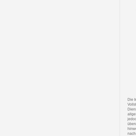
Die I
Volls
Diens
allge
jedoc
über
hinw
nach