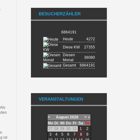
r
BESUCHERZÄHLER
6864191
Heute
4272
Diese KW
27355
Diesen
36080
Monat
Gesamt
6864191
VERANSTALTUNGEN
 Als
 den
<
August
2026
>
»
Mo
Di
Mi
Do
Fr
Sa
So
27
28
29
30
31
1
2
en
3
4
5
6
7
8
9
g ist