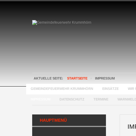
AKTUELLE SEITE:
STARTSEITE
»
IMPRESSUM
GEMEINDEFEUERWEHR KRUMMHÖRN
EINSÄTZE
WIR 
IMPRESSUM
DATENSCHUTZ
TERMINE
WARNMEL
HAUPTMENÜ
IM