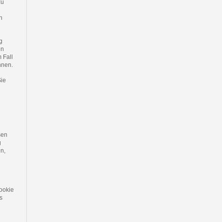
zu
n
g
in
 Fall
nnen.
Sie
sen
g
n,
ookie
s