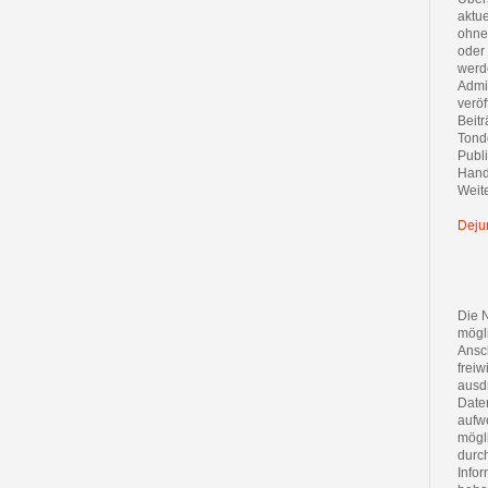
aktue
ohne
oder 
werd
Admin
veröf
Beitr
Tond
Publi
Handl
Weite
Deju
Die 
mögl
Ansch
freiw
ausdr
Daten
aufwe
mögl
durc
Infor