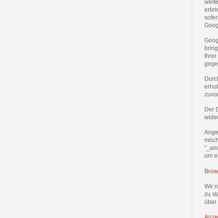
weit
erbri
sofer
Goog
Goog
bring
Ihrer
gege
Durc
erho
zuvo
Der 
wide
Ange
möch
"_an
um e
Brow
Wir 
zu st
über
Anze