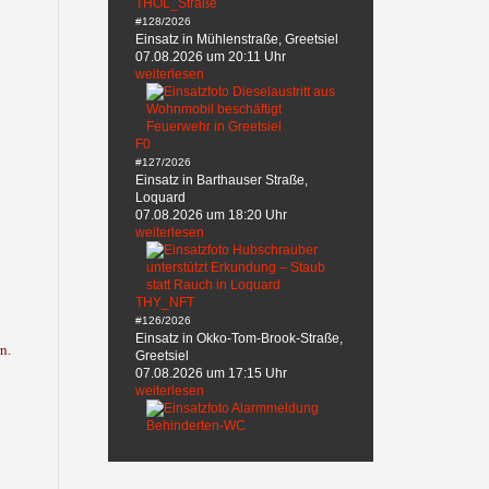
THÖL_Straße
#128/2026
Einsatz in Mühlenstraße, Greetsiel
07.08.2026 um 20:11 Uhr
weiterlesen
F0
#127/2026
Einsatz in Barthauser Straße,
Loquard
07.08.2026 um 18:20 Uhr
weiterlesen
THY_NFT
#126/2026
Einsatz in Okko-Tom-Brook-Straße,
n.
Greetsiel
07.08.2026 um 17:15 Uhr
weiterlesen