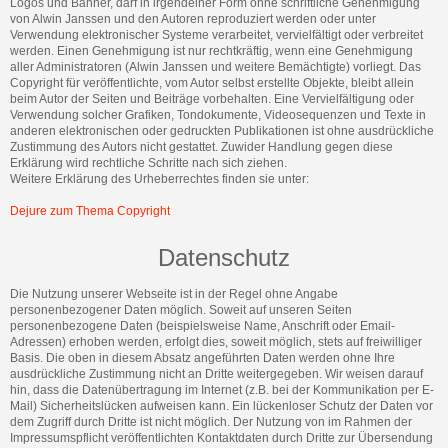
Logos und Banner, darf in irgendeiner Form ohne schriftliche Genehmigung
von Alwin Janssen und den Autoren reproduziert werden oder unter
Verwendung elektronischer Systeme verarbeitet, vervielfältigt oder verbreitet
werden. Einen Genehmigung ist nur rechtkräftig, wenn eine Genehmigung
aller Administratoren (Alwin Janssen und weitere Bemächtigte) vorliegt. Das
Copyright für veröffentlichte, vom Autor selbst erstellte Objekte, bleibt allein
beim Autor der Seiten und Beiträge vorbehalten. Eine Vervielfältigung oder
Verwendung solcher Grafiken, Tondokumente, Videosequenzen und Texte in
anderen elektronischen oder gedruckten Publikationen ist ohne ausdrückliche
Zustimmung des Autors nicht gestattet. Zuwider Handlung gegen diese
Erklärung wird rechtliche Schritte nach sich ziehen.
Weitere Erklärung des Urheberrechtes finden sie unter:
Dejure zum Thema Copyright
Datenschutz
Die Nutzung unserer Webseite ist in der Regel ohne Angabe
personenbezogener Daten möglich. Soweit auf unseren Seiten
personenbezogene Daten (beispielsweise Name, Anschrift oder Email-
Adressen) erhoben werden, erfolgt dies, soweit möglich, stets auf freiwilliger
Basis. Die oben in diesem Absatz angeführten Daten werden ohne Ihre
ausdrückliche Zustimmung nicht an Dritte weitergegeben. Wir weisen darauf
hin, dass die Datenübertragung im Internet (z.B. bei der Kommunikation per E-
Mail) Sicherheitslücken aufweisen kann. Ein lückenloser Schutz der Daten vor
dem Zugriff durch Dritte ist nicht möglich. Der Nutzung von im Rahmen der
Impressumspflicht veröffentlichten Kontaktdaten durch Dritte zur Übersendung