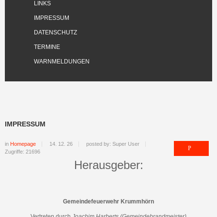
LINKS
IMPRESSUM
DATENSCHUTZ
TERMINE
WARNMELDUNGEN
IMPRESSUM
in
Homepage
14. 12. 26
posted by: Super User
Zugriffe: 21696
Herausgeber:
Gemeindefeuerwehr Krummhörn
Vertreten durch
Joachim Harberts (Gemeindebrandmeister)