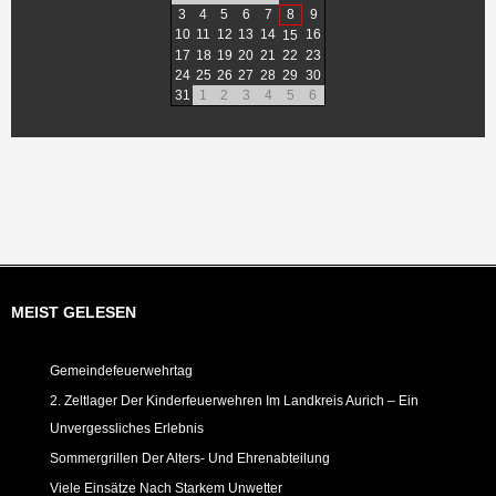
3
4
5
6
7
8
9
10
11
12
13
14
16
15
17
18
19
20
21
22
23
24
25
26
27
28
29
30
31
1
2
3
4
5
6
MEIST GELESEN
Gemeindefeuerwehrtag
2. Zeltlager Der Kinderfeuerwehren Im Landkreis Aurich – Ein
Unvergessliches Erlebnis
Sommergrillen Der Alters- Und Ehrenabteilung
Viele Einsätze Nach Starkem Unwetter