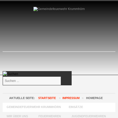
Suchen
...
AKTUELLE SEITE:
STARTSEITE
»
IMPRESSUM
»
HOMEPAGE
GEMEINDEFEUERWEHR KRUMMHÖRN
EINSÄTZE
WIR ÜBER UNS
FEUERWEHREN
JUGENDFEUERWEHREN