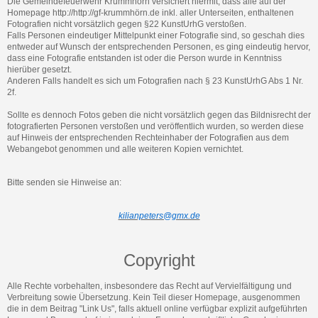
Die Gemeindefeuerwehr Krummhörn versichert hiermit, dass alle auf der
Homepage http://http://gf-krummhörn.de inkl. aller Unterseiten, enthaltenen
Fotografien nicht vorsätzlich gegen §22 KunstUrhG verstoßen.
Falls Personen eindeutiger Mittelpunkt einer Fotografie sind, so geschah dies
entweder auf Wunsch der entsprechenden Personen, es ging eindeutig hervor,
dass eine Fotografie entstanden ist oder die Person wurde in Kenntniss
hierüber gesetzt.
Anderen Falls handelt es sich um Fotografien nach § 23 KunstUrhG Abs 1 Nr.
2f.
Sollte es dennoch Fotos geben die nicht vorsätzlich gegen das Bildnisrecht der
fotografierten Personen verstoßen und veröffentlich wurden, so werden diese
auf Hinweis der entsprechenden Rechteinhaber der Fotografien aus dem
Webangebot genommen und alle weiteren Kopien vernichtet.
Bitte senden sie Hinweise an:
kilianpeters@gmx.de
Copyright
Alle Rechte vorbehalten, insbesondere das Recht auf Vervielfältigung und
Verbreitung sowie Übersetzung. Kein Teil dieser Homepage, ausgenommen
die in dem Beitrag "Link Us", falls aktuell online verfügbar explizit aufgeführten