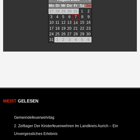
Mo
Di
Mi
Do
Fr
Sa
So
27
28
29
30
31
1
2
3
4
5
6
7
8
9
10
11
12
13
15
16
14
17
18
19
20
21
22
23
24
25
26
27
28
29
30
31
1
2
3
4
5
6
MEIST
GELESEN
Gemeindefeuerwehrtag
2. Zeltlager Der Kinderfeuerwehren Im Landkreis Aurich – Ein
Unvergessliches Erlebnis