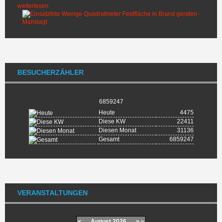
weiterlesen
BESUCHERZÄHLER
6859247
Heute
4475
Diese KW
22411
Diesen Monat
31136
Gesamt
6859247
VERANSTALTUNGEN
<
August
2026
>
»