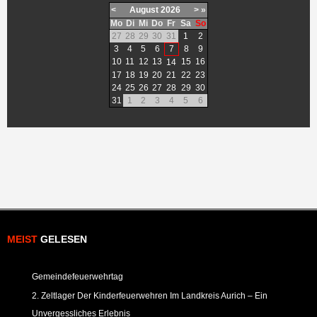
<
August
2026
>
»
Mo
Di
Mi
Do
Fr
Sa
So
27
28
29
30
31
1
2
3
4
5
6
7
8
9
10
11
12
13
15
16
14
17
18
19
20
21
22
23
24
25
26
27
28
29
30
31
1
2
3
4
5
6
MEIST
GELESEN
Gemeindefeuerwehrtag
2. Zeltlager Der Kinderfeuerwehren Im Landkreis Aurich – Ein
Unvergessliches Erlebnis