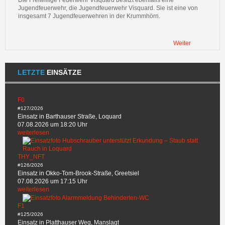
Die Freiwillige Feuerwehr Visquard besitzt ebenfalls eine
Jugendfeuerwehr, die Jugendfeuerwehr Visquard. Sie ist eine von
insgesamt 7 Jugendfeuerwehren in der Krummhörn.
Weiter
LETZTE
EINSÄTZE
F0
#127/2026
Einsatz in Barthauser Straße, Loquard
07.08.2026 um 18:20 Uhr
weiterlesen
THY_NFT
#126/2026
Einsatz in Okko-Tom-Brook-Straße, Greetsiel
07.08.2026 um 17:15 Uhr
weiterlesen
F1
#125/2026
Einsatz in Platthauser Weg, Manslagt