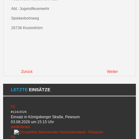
Abt.: Jugendfeuerwehr
Spiekerbohrweg
26736 Krummhörn
Zurück
Weiter
LETZTE
EINSÄTZE
F2
#124/2026
Einsatz in Königsberger Straße, Pewsum
03.08.2026 um 15:15 Uhr
weiterlesen
F0