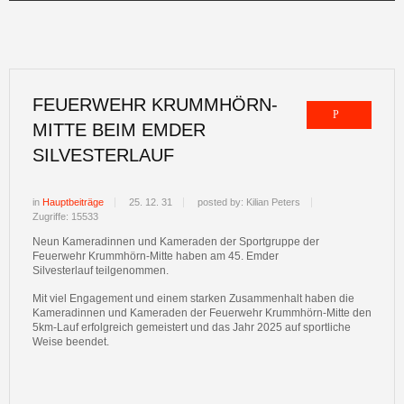
FEUERWEHR KRUMMHÖRN-
MITTE BEIM EMDER
SILVESTERLAUF
in
Hauptbeiträge
25. 12. 31
posted by: Kilian Peters
Zugriffe: 15533
Neun Kameradinnen und Kameraden der Sportgruppe der
Feuerwehr Krummhörn-Mitte haben am 45. Emder
Silvesterlauf teilgenommen.
Mit viel Engagement und einem starken Zusammenhalt haben die
Kameradinnen und Kameraden der Feuerwehr Krummhörn-Mitte den
5km-Lauf erfolgreich gemeistert und das Jahr 2025 auf sportliche
Weise beendet.