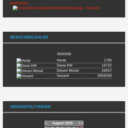
weiterlesen
BESUCHERZÄHLER
6856568
Heute
1796
Diese KW
19732
Diesen Monat
28457
Gesamt
6856568
VERANSTALTUNGEN
<
August
2026
>
»