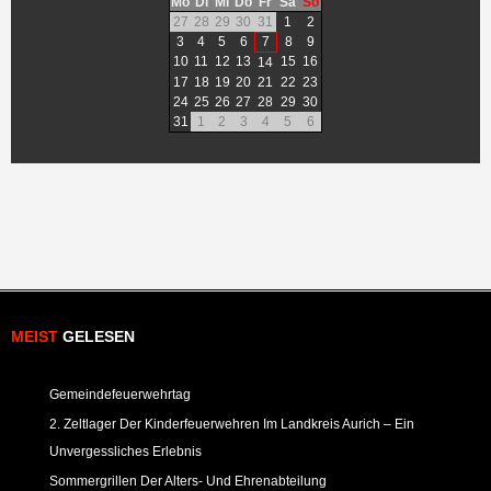
Mo
Di
Mi
Do
Fr
Sa
So
27
28
29
30
31
1
2
3
4
5
6
7
8
9
10
11
12
13
15
16
14
17
18
19
20
21
22
23
24
25
26
27
28
29
30
31
1
2
3
4
5
6
MEIST
GELESEN
Gemeindefeuerwehrtag
2. Zeltlager Der Kinderfeuerwehren Im Landkreis Aurich – Ein
Unvergessliches Erlebnis
Sommergrillen Der Alters- Und Ehrenabteilung