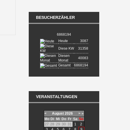
BESUCHERZÄHLER
6868194
Heute
3087
Diese KW
31358
Diesen
40083
Monat
Gesamt
6868194
VERANSTALTUNGEN
<
August
2026
>
»
Mo
Di
Mi
Do
Fr
Sa
So
27
28
29
30
31
1
2
3
4
5
6
7
8
9