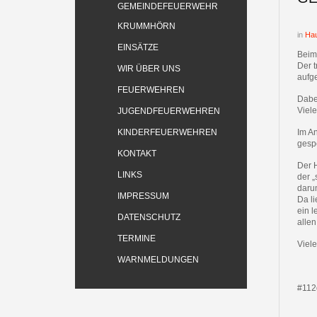
GEMEINDEFEUERWEHR
KRUMMHÖRN
in
Hau
EINSÄTZE
Beim 
Der 
WIR ÜBER UNS
aufge
FEUERWEHREN
Dabe
Viel
JUGENDFEUERWEHREN
KINDERFEUERWEHREN
Im An
gesp
KONTAKT
Der 
LINKS
der 
daru
IMPRESSUM
Da li
ein l
DATENSCHUTZ
alle
TERMINE
Viele
WARNMELDUNGEN
#112