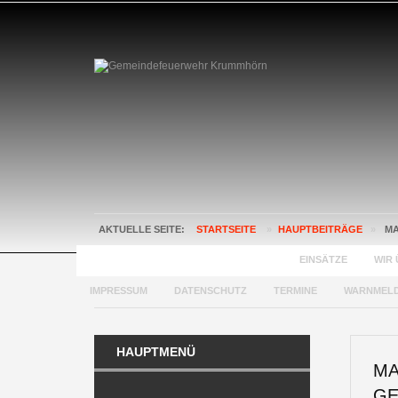
AKTUELLE SEITE:
STARTSEITE
»
HAUPTBEITRÄGE
»
MA
GEMEINDEFEUERWEHR KRUMMHÖRN
EINSÄTZE
WIR 
IMPRESSUM
DATENSCHUTZ
TERMINE
WARNMEL
HAUPTMENÜ
MA
GE