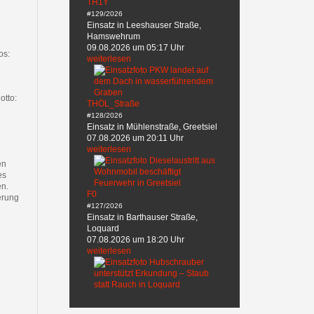
TH1Y
#129/2026
Einsatz in Leeshauser Straße,
Hamswehrum
09.08.2026 um 05:17 Uhr
os:
weiterlesen
otto:
THÖL_Straße
#128/2026
Einsatz in Mühlenstraße, Greetsiel
07.08.2026 um 20:11 Uhr
weiterlesen
en
es
en.
F0
erung
#127/2026
Einsatz in Barthauser Straße,
Loquard
07.08.2026 um 18:20 Uhr
weiterlesen