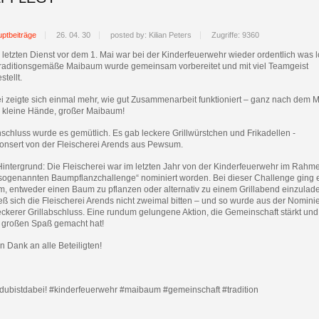
ptbeiträge
26. 04. 30
posted by: Kilian Peters
Zugriffe: 9360
letzten Dienst vor dem 1. Mai war bei der Kinderfeuerwehr wieder ordentlich was l
traditionsgemäße Maibaum wurde gemeinsam vorbereitet und mit viel Teamgeist
stellt.
i zeigte sich einmal mehr, wie gut Zusammenarbeit funktioniert – ganz nach dem M
e kleine Hände, großer Maibaum!
schluss wurde es gemütlich. Es gab leckere Grillwürstchen und Frikadellen -
onsert von der Fleischerei Arends aus Pewsum.
Hintergrund: Die Fleischerei war im letzten Jahr von der Kinderfeuerwehr im Rahm
„sogenannten Baumpflanzchallenge“ nominiert worden. Bei dieser Challenge ging 
m, entweder einen Baum zu pflanzen oder alternativ zu einem Grillabend einzulad
eß sich die Fleischerei Arends nicht zweimal bitten – und so wurde aus der Nomini
eckerer Grillabschluss. Eine rundum gelungene Aktion, die Gemeinschaft stärkt und
n großen Spaß gemacht hat!
n Dank an alle Beteiligten!
dubistdabei! #kinderfeuerwehr #maibaum #gemeinschaft #tradition