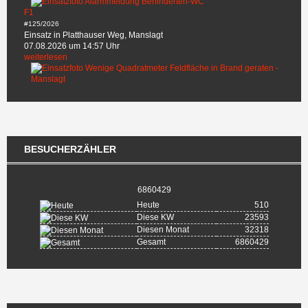
F1
#125/2026
Einsatz in Platthauser Weg, Manslagt
07.08.2026 um 14:57 Uhr
weiterlesen
BESUCHERZÄHLER
6860429
Heute
510
Diese KW
23593
Diesen Monat
32318
Gesamt
6860429