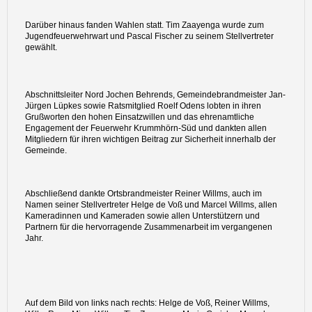
Darüber hinaus fanden Wahlen statt. Tim Zaayenga wurde zum
Jugendfeuerwehrwart und Pascal Fischer zu seinem Stellvertreter
gewählt.
Abschnittsleiter Nord Jochen Behrends, Gemeindebrandmeister Jan-
Jürgen Lüpkes sowie Ratsmitglied Roelf Odens lobten in ihren
Grußworten den hohen Einsatzwillen und das ehrenamtliche
Engagement der Feuerwehr Krummhörn-Süd und dankten allen
Mitgliedern für ihren wichtigen Beitrag zur Sicherheit innerhalb der
Gemeinde.
Abschließend dankte Ortsbrandmeister Reiner Willms, auch im
Namen seiner Stellvertreter Helge de Voß und Marcel Willms, allen
Kameradinnen und Kameraden sowie allen Unterstützern und
Partnern für die hervorragende Zusammenarbeit im vergangenen
Jahr.
Auf dem Bild von links nach rechts: Helge de Voß, Reiner Willms,