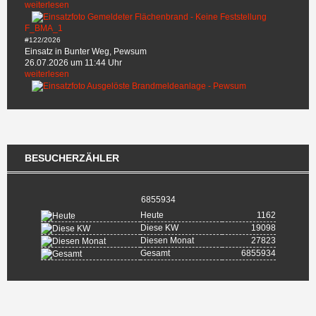
weiterlesen
F_BMA_1
#122/2026
Einsatz in Bunter Weg, Pewsum
26.07.2026 um 11:44 Uhr
weiterlesen
BESUCHERZÄHLER
6855934
Heute
1162
Diese KW
19098
Diesen Monat
27823
Gesamt
6855934