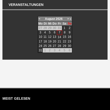
VERANSTALTUNGEN
<
August
2026
>
»
Mo
Di
Mi
Do
Fr
Sa
So
27
28
29
30
31
1
2
3
4
5
6
7
8
9
10
11
12
13
15
16
14
17
18
19
20
21
22
23
24
25
26
27
28
29
30
31
1
2
3
4
5
6
MEIST GELESEN