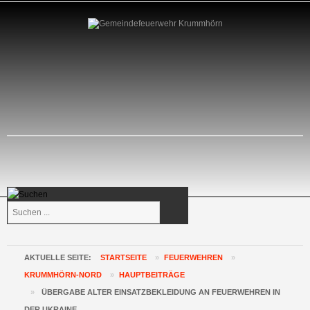
Suchen
...
AKTUELLE SEITE:
STARTSEITE
»
FEUERWEHREN
»
KRUMMHÖRN-NORD
»
HAUPTBEITRÄGE
»
ÜBERGABE ALTER EINSATZBEKLEIDUNG AN FEUERWEHREN IN
DER UKRAINE