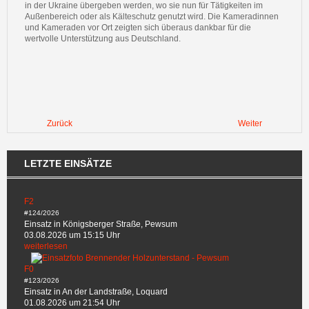
in der Ukraine übergeben werden, wo sie nun für Tätigkeiten im
Außenbereich oder als Kälteschutz genutzt wird. Die Kameradinnen
und Kameraden vor Ort zeigten sich überaus dankbar für die
wertvolle Unterstützung aus Deutschland.
Zurück
Weiter
LETZTE EINSÄTZE
F2
#124/2026
Einsatz in Königsberger Straße, Pewsum
03.08.2026 um 15:15 Uhr
weiterlesen
F0
#123/2026
Einsatz in An der Landstraße, Loquard
01.08.2026 um 21:54 Uhr