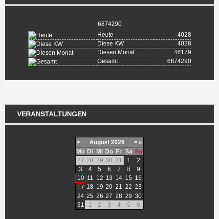
6874290
Heute
4028
Diese KW
4028
Diesen Monat
46179
Gesamt
6874290
VERANSTALTUNGEN
<
August
2026
>
»
Mo
Di
Mi
Do
Fr
Sa
So
27
28
29
30
31
1
2
3
4
5
6
7
8
9
10
11
12
13
14
15
16
18
19
20
21
22
23
17
24
25
26
27
28
29
30
31
1
2
3
4
5
6