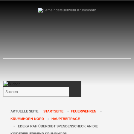
Suchen
...
AKTUELLE SEITE:
STARTSEITE
»
FEUERWEHREN
»
KRUMMHÖRN-NORD
»
HAUPTBEITRÄGE
»
EDEKA RAH ÜBERGIBT SPENDENSCHECK AN DIE
KINDERFEUERWEHR KRUMMHÖRN