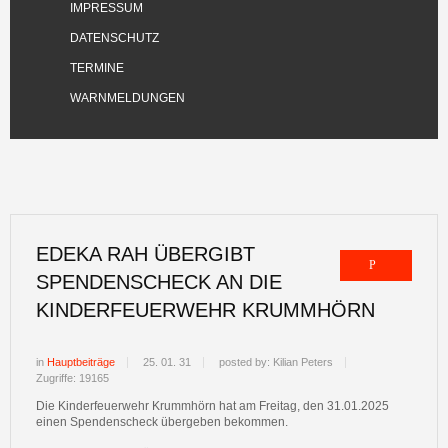
IMPRESSUM
DATENSCHUTZ
TERMINE
WARNMELDUNGEN
EDEKA RAH ÜBERGIBT
SPENDENSCHECK AN DIE
KINDERFEUERWEHR KRUMMHÖRN
in
Hauptbeiträge
25. 01. 31
posted by: Kilian Peters
Zugriffe: 19165
Die Kinderfeuerwehr Krummhörn hat am Freitag, den 31.01.2025
einen Spendenscheck übergeben bekommen.