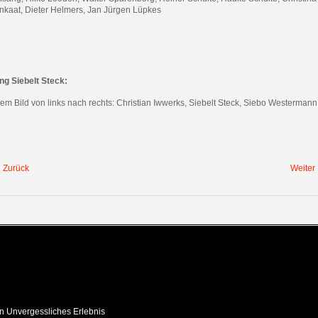
nkaat, Dieter Helmers, Jan Jürgen Lüpkes
ng Siebelt Steck:
em Bild von links nach rechts: Christian Iwwerks, Siebelt Steck, Siebo Westermann
Zurück
Weiter
in Unvergessliches Erlebnis