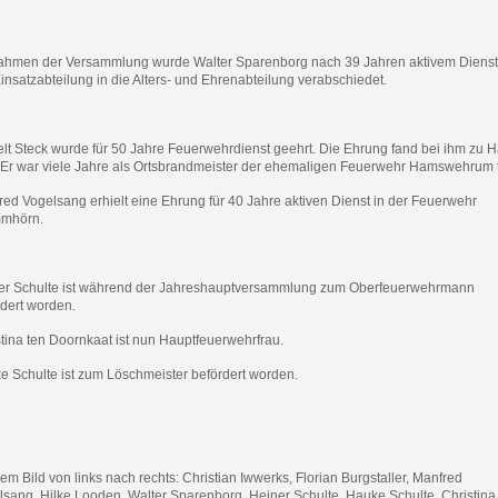
ahmen der Versammlung wurde Walter Sparenborg nach 39 Jahren aktivem Dienst
insatzabteilung in die Alters- und Ehrenabteilung verabschiedet.
elt Steck wurde für 50 Jahre Feuerwehrdienst geehrt. Die Ehrung fand bei ihm zu 
t. Er war viele Jahre als Ortsbrandmeister der ehemaligen Feuerwehr Hamswehrum t
ed Vogelsang erhielt eine Ehrung für 40 Jahre aktiven Dienst in der Feuerwehr
mhörn.
er Schulte ist während der Jahreshauptversammlung zum Oberfeuerwehrmann
rdert worden.
tina ten Doornkaat ist nun Hauptfeuerwehrfrau.
e Schulte ist zum Löschmeister befördert worden.
em Bild von links nach rechts: Christian Iwwerks, Florian Burgstaller, Manfred
lsang, Hilke Looden, Walter Sparenborg, Heiner Schulte, Hauke Schulte, Christina