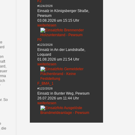
F2
#124/2026
Einsatz in Königsberger Straße,
Pewsum
03.08.2026 um 15:15 Uhr
weiterlesen
F0
te
#123/2026
ard
Einsatz in An der Landstraße,
Loquard
den
01.08.2026 um 21:54 Uhr
aft
weiterlesen
ard,
feuer
irma
ich
F_BMA_1
r
#122/2026
Einsatz in Bunter Weg, Pewsum
26.07.2026 um 11:44 Uhr
r. So
weiterlesen
e
 die