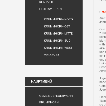
KONTAKTE
FEUERWEHREN
in
Hau
Am S
KRUMMHÖRN-NORD
Jahr
KRUMMHÖRN-OST
Ortsb
zurü
KRUMMHÖRN-MITTE
reic
KRUMMHÖRN-SÜD
bis h
währ
KRUMMHÖRN-WEST
akti
und 
VISQUARD
ein 
und 
Unip
Orts
Alter
Juge
HAUPTMENÜ
habe
Geme
Juge
GEMEINDEFEUERWEHR
Einen
Tätig
KRUMMHÖRN
sie 