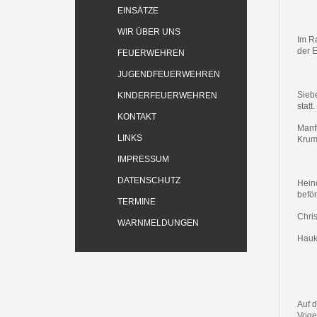
EINSÄTZE
WIR ÜBER UNS
Im R
der E
FEUERWEHREN
JUGENDFEUERWEHREN
Sieb
KINDERFEUERWEHREN
stat
KONTAKT
Manfr
LINKS
Krum
IMPRESSUM
DATENSCHUTZ
Hein
befö
TERMINE
Chris
WARNMELDUNGEN
Hauk
Auf d
Voge