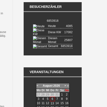
BESUCHERZÄHLER
 in
6853918
Heute
4085
Hause
Diese KW
17082
ätig.
Diesen
25807
Monat
Gesamt
6853918
VERANSTALTUNGEN
<
August
2026
>
»
Mo
Di
Mi
Do
Fr
Sa
So
27
28
29
30
31
1
2
3
4
5
6
7
8
9
10
11
12
14
15
16
13
 ten