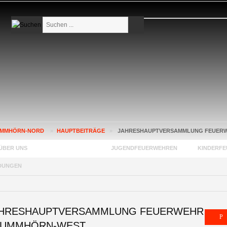
Suchen
...
MMHÖRN-NORD
»
HAUPTBEITRÄGE
»
JAHRESHAUPTVERSAMMLUNG FEUER
ÜBER UNS
FEUERWEHREN
JUGENDFEUERWEHREN
KINDERF
DUNGEN
HRESHAUPTVERSAMMLUNG FEUERWEHR
RUMMHÖRN-WEST