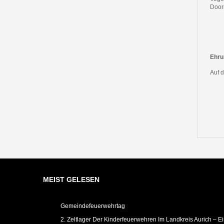
Door
Ehru
Auf d
MEIST GELESEN
Gemeindefeuerwehrtag
2. Zeltlager Der Kinderfeuerwehren Im Landkreis Aurich – E