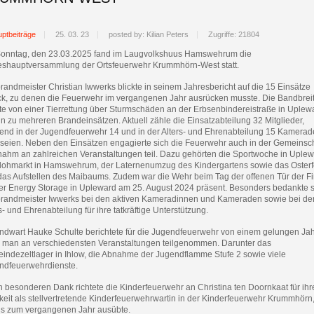
ptbeiträge
25. 03. 23
posted by: Kilian Peters
Zugriffe: 21804
onntag, den 23.03.2025 fand im Laugvolkshuus Hamswehrum die
eshauptversammlung der Ortsfeuerwehr Krummhörn-West statt.
randmeister Christian Iwwerks blickte in seinem Jahresbericht auf die 15 Einsätze
ck, zu denen die Feuerwehr im vergangenen Jahr ausrücken musste. Die Bandbrei
hte von einer Tierrettung über Sturmschäden an der Erbsenbindereistraße in Uplew
in zu mehreren Brandeinsätzen. Aktuell zähle die Einsatzabteilung 32 Mitglieder,
end in der Jugendfeuerwehr 14 und in der Alters- und Ehrenabteilung 15 Kamera
v seien. Neben den Einsätzen engagierte sich die Feuerwehr auch in der Gemeinsch
nahm an zahlreichen Veranstaltungen teil. Dazu gehörten die Sportwoche in Uplew
Flohmarkt in Hamswehrum, der Laternenumzug des Kindergartens sowie das Oster
das Aufstellen des Maibaums. Zudem war die Wehr beim Tag der offenen Tür der F
er Energy Storage in Upleward am 25. August 2024 präsent. Besonders bedankte s
brandmeister Iwwerks bei den aktiven Kameradinnen und Kameraden sowie bei de
s- und Ehrenabteilung für ihre tatkräftige Unterstützung.
ndwart Hauke Schulte berichtete für die Jugendfeuerwehr von einem gelungen Jah
 man an verschiedensten Veranstaltungen teilgenommen. Darunter das
indezeltlager in Ihlow, die Abnahme der Jugendflamme Stufe 2 sowie viele
ndfeuerwehrdienste.
 besonderen Dank richtete die Kinderfeuerwehr an Christina ten Doornkaat für ihr
keit als stellvertretende Kinderfeuerwehrwartin in der Kinderfeuerwehr Krummhörn,
bis zum vergangenen Jahr ausübte.