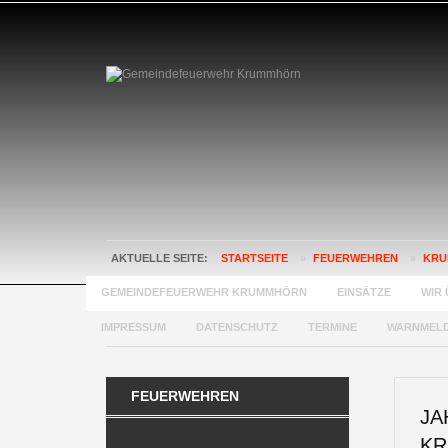
AKTUELLE SEITE:
STARTSEITE
»
FEUERWEHREN
»
KRU
GEMEINDEFEUERWEHR KRUMMHÖRN
EINSÄTZE
WIR 
IMPRESSUM
DATENSCHUTZ
TERMINE
WARNMEL
FEUERWEHREN
JA
K