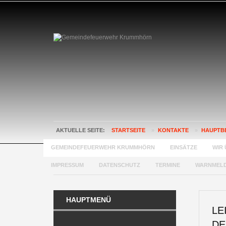
AKTUELLE SEITE:
STARTSEITE
»
KONTAKTE
»
HAUPTB
GEMEINDEFEUERWEHR KRUMMHÖRN
EINSÄTZE
WIR 
IMPRESSUM
DATENSCHUTZ
TERMINE
WARNMEL
HAUPTMENÜ
LE
DE