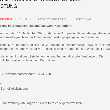
ISTUNG
ptbeiträge
25. 09. 14
posted by: Kilian Peters
Zugriffe: 18678
er und Informationen: Jugendfeuerwehr Krummhörn
onntag, den 14. September 2025, nahm eine Gruppe der Gemeindejugendfeuerw
mhörn erfolgreich an der Abnahme der Leistungsspange in Lemwerder teil.
its um 6 Uhr morgens traf sich die Gruppe am Feuerwehrhaus in Pewsum. Nachd
s in den Fahrzeugen verstaut war, machte sich die Gruppe auf den Weg nach Lemwe
 der Ankunft und der offiziellen Anmeldung begann direkt der Wettbewerb. Die
dlichen stellten sich den fünf Disziplinen:
Feuerwehrdienstvorschrift 3 (FwDV 3)
Schnelligkeitsübung
Beantwortung von Fragen aus dem Bereich Allgemeinwissen