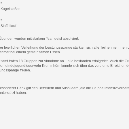
Kugelstoßen
Staffellauf
 Übungen wurden mit starkem Teamgeist absolviert.
er feierlichen Verleihung der Leistungsspange stärkten sich alle Teilnehmerinnen 
nehmer bei einem gemeinsamen Essen.
esamt traten 18 Gruppen zur Abnahme an – alle bestanden erfolgreich. Auch die G
Gemeindejugendfeuerwehr Krummhörn konnte sich über das verdiente Erreichen d
tungsspange freuen.
esonderer Dank gilt den Betreuern und Ausbildern, die die Gruppe intensiv vorbere
nterstützt haben.