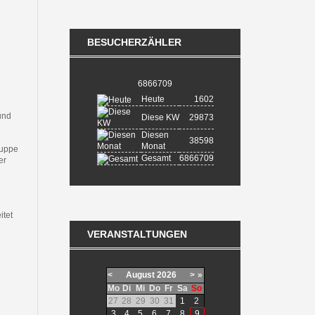
BESUCHERZÄHLER
6866709
Heute
1602
und
Diese KW
29873
Diesen
38598
Monat
ruppe
Gesamt
6866709
er
itet
VERANSTALTUNGEN
<
August
2026
>
»
Mo
Di
Mi
Do
Fr
Sa
So
27
28
29
30
31
1
2
3
4
5
6
7
8
9