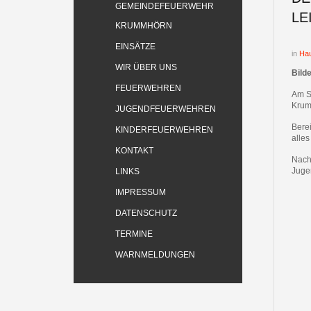
GEMEINDEFEUERWEHR
LE
KRUMMHÖRN
EINSÄTZE
in
Hau
WIR ÜBER UNS
Bild
FEUERWEHREN
Am S
Krum
JUGENDFEUERWEHREN
Bere
KINDERFEUERWEHREN
alle
KONTAKT
Nach
Jugen
LINKS
IMPRESSUM
DATENSCHUTZ
TERMINE
WARNMELDUNGEN