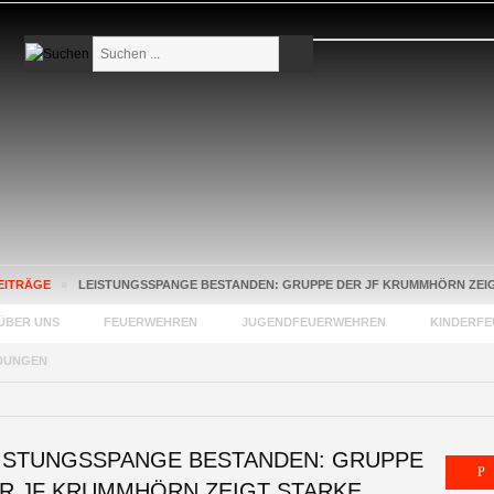
Suchen
...
EITRÄGE
»
LEISTUNGSSPANGE BESTANDEN: GRUPPE DER JF KRUMMHÖRN ZEIG
ÜBER UNS
FEUERWEHREN
JUGENDFEUERWEHREN
KINDERF
DUNGEN
ISTUNGSSPANGE BESTANDEN: GRUPPE
R JF KRUMMHÖRN ZEIGT STARKE