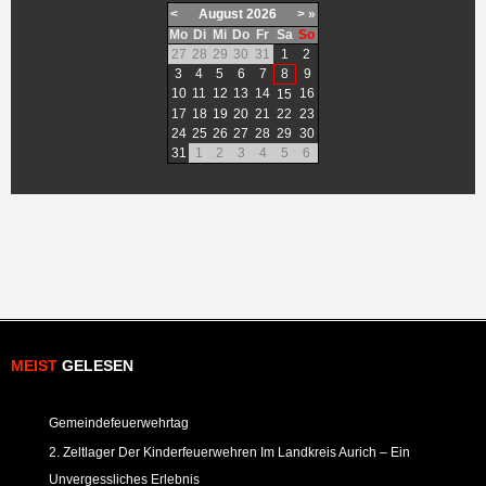
<
August
2026
>
»
Mo
Di
Mi
Do
Fr
Sa
So
27
28
29
30
31
1
2
3
4
5
6
7
8
9
10
11
12
13
14
16
15
17
18
19
20
21
22
23
24
25
26
27
28
29
30
31
1
2
3
4
5
6
MEIST
GELESEN
Gemeindefeuerwehrtag
2. Zeltlager Der Kinderfeuerwehren Im Landkreis Aurich – Ein
Unvergessliches Erlebnis