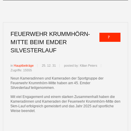
FEUERWEHR KRUMMHÖRN-
MITTE BEIM EMDER
SILVESTERLAUF
in
Hauptbeiträge
25. 12. 31
posted by: Kilian Peters
Zugriffe: 15555
Neun Kameradinnen und Kameraden der Sportgruppe der
Feuerwehr Krummhörn-Mitte haben am 45. Emder
Silvesterlauf teilgenommen.
Mit viel Engagement und einem starken Zusammenhalt haben die
Kameradinnen und Kameraden der Feuerwehr Krummhörn-Mitte den
5km-Lauf erfolgreich gemeistert und das Jahr 2025 auf sportliche
Weise beendet.