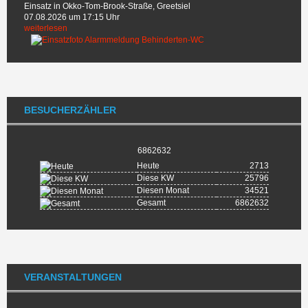
Einsatz in Okko-Tom-Brook-Straße, Greetsiel
07.08.2026 um 17:15 Uhr
weiterlesen
BESUCHERZÄHLER
6862632
Heute
2713
Diese KW
25796
Diesen Monat
34521
Gesamt
6862632
VERANSTALTUNGEN