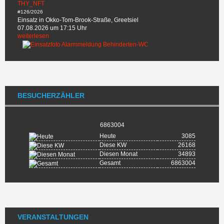
THY_NFT
#126/2026
Einsatz in Okko-Tom-Brook-Straße, Greetsiel
07.08.2026 um 17:15 Uhr
weiterlesen
BESUCHERZÄHLER
6863004
Heute
3085
Diese KW
26168
Diesen Monat
34893
Gesamt
6863004
VERANSTALTUNGEN