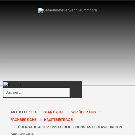
Suchen
...
AKTUELLE SEITE:
STARTSEITE
»
WIR ÜBER UNS
»
FACHBEREICHE
»
HAUPTBEITRÄGE
»
ÜBERGABE ALTER EINSATZBEKLEIDUNG AN FEUERWEHREN IN
DER UKRAINE