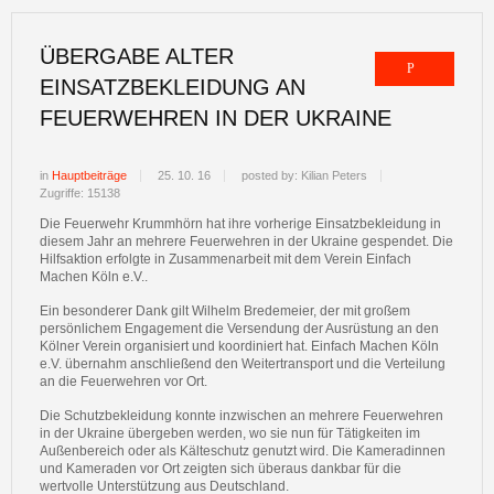
ÜBERGABE ALTER
EINSATZBEKLEIDUNG AN
FEUERWEHREN IN DER UKRAINE
in
Hauptbeiträge
25. 10. 16
posted by: Kilian Peters
Zugriffe: 15138
Die Feuerwehr Krummhörn hat ihre vorherige Einsatzbekleidung in
diesem Jahr an mehrere Feuerwehren in der Ukraine gespendet. Die
Hilfsaktion erfolgte in Zusammenarbeit mit dem Verein Einfach
Machen Köln e.V..
Ein besonderer Dank gilt Wilhelm Bredemeier, der mit großem
persönlichem Engagement die Versendung der Ausrüstung an den
Kölner Verein organisiert und koordiniert hat. Einfach Machen Köln
e.V. übernahm anschließend den Weitertransport und die Verteilung
an die Feuerwehren vor Ort.
Die Schutzbekleidung konnte inzwischen an mehrere Feuerwehren
in der Ukraine übergeben werden, wo sie nun für Tätigkeiten im
Außenbereich oder als Kälteschutz genutzt wird. Die Kameradinnen
und Kameraden vor Ort zeigten sich überaus dankbar für die
wertvolle Unterstützung aus Deutschland.