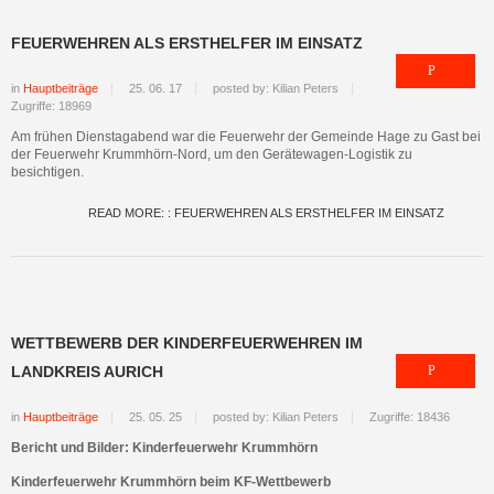
FEUERWEHREN ALS ERSTHELFER IM EINSATZ
in
Hauptbeiträge
25. 06. 17
posted by: Kilian Peters
Zugriffe: 18969
Am frühen Dienstagabend war die Feuerwehr der Gemeinde Hage zu Gast bei
der Feuerwehr Krummhörn-Nord, um den Gerätewagen-Logistik zu
besichtigen.
READ MORE: : FEUERWEHREN ALS ERSTHELFER IM EINSATZ
WETTBEWERB DER KINDERFEUERWEHREN IM
LANDKREIS AURICH
in
Hauptbeiträge
25. 05. 25
posted by: Kilian Peters
Zugriffe: 18436
Bericht und Bilder: Kinderfeuerwehr Krummhörn
Kinderfeuerwehr Krummhörn beim KF-Wettbewerb