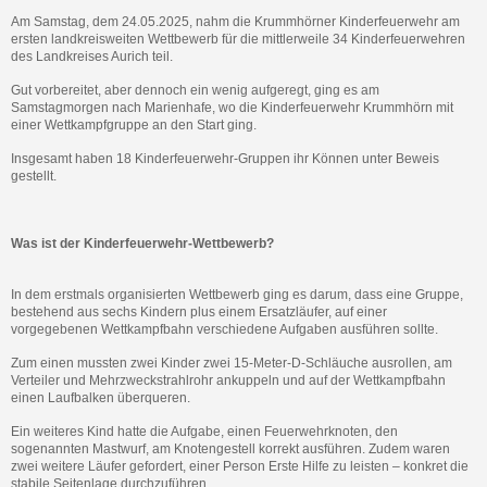
Am Samstag, dem 24.05.2025, nahm die Krummhörner Kinderfeuerwehr am
ersten landkreisweiten Wettbewerb für die mittlerweile 34 Kinderfeuerwehren
des Landkreises Aurich teil.
Gut vorbereitet, aber dennoch ein wenig aufgeregt, ging es am
Samstagmorgen nach Marienhafe, wo die Kinderfeuerwehr Krummhörn mit
einer Wettkampfgruppe an den Start ging.
Insgesamt haben 18 Kinderfeuerwehr-Gruppen ihr Können unter Beweis
gestellt.
Was ist der Kinderfeuerwehr-Wettbewerb?
In dem erstmals organisierten Wettbewerb ging es darum, dass eine Gruppe,
bestehend aus sechs Kindern plus einem Ersatzläufer, auf einer
vorgegebenen Wettkampfbahn verschiedene Aufgaben ausführen sollte.
Zum einen mussten zwei Kinder zwei 15-Meter-D-Schläuche ausrollen, am
Verteiler und Mehrzweckstrahlrohr ankuppeln und auf der Wettkampfbahn
einen Laufbalken überqueren.
Ein weiteres Kind hatte die Aufgabe, einen Feuerwehrknoten, den
sogenannten Mastwurf, am Knotengestell korrekt ausführen. Zudem waren
zwei weitere Läufer gefordert, einer Person Erste Hilfe zu leisten – konkret die
stabile Seitenlage durchzuführen.