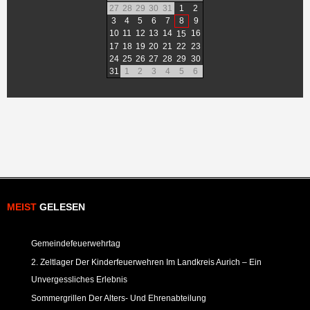
27
28
29
30
31
1
2
3
4
5
6
7
8
9
10
11
12
13
14
16
15
17
18
19
20
21
22
23
24
25
26
27
28
29
30
31
1
2
3
4
5
6
MEIST
GELESEN
Gemeindefeuerwehrtag
2. Zeltlager Der Kinderfeuerwehren Im Landkreis Aurich – Ein
Unvergessliches Erlebnis
Sommergrillen Der Alters- Und Ehrenabteilung