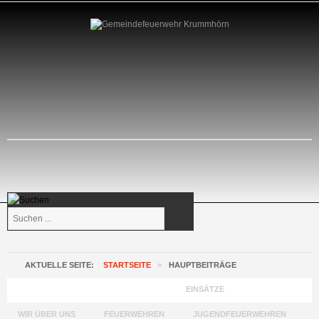
Suchen
...
AKTUELLE SEITE:
STARTSEITE
»
HAUPTBEITRÄGE
GEMEINDEFEUERWEHR KRUMMHÖRN
EINSÄTZE
WIR ÜBER UNS
FEUERWEHREN
JUGENDFEUERWEHREN