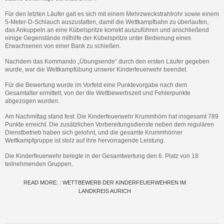
Für den letzten Läufer galt es sich mit einem Mehrzweckstrahlrohr sowie einem
5-Meter-D-Schlauch auszustatten, damit die Wettkampfbahn zu überlaufen,
das Ankuppeln an eine Kübelspritze korrekt auszuführen und anschließend
einige Gegenstände mithilfe der Kübelspritze unter Bedienung eines
Erwachsenen von einer Bank zu schießen.
Nachdem das Kommando „Übungsende“ durch den ersten Läufer gegeben
wurde, war die Wettkampfübung unserer Kinderfeuerwehr beendet.
Für die Bewertung wurde im Vorfeld eine Punktevorgabe nach dem
Gesamtalter ermittelt, von der die Wettbewerbszeit und Fehlerpunkte
abgezogen wurden.
Am Nachmittag stand fest: Die Kinderfeuerwehr Krummhörn hat insgesamt 789
Punkte erreicht. Die zusätzlichen Vorbereitungsdienste neben dem regulären
Dienstbetrieb haben sich gelohnt, und die gesamte Krummhörner
Wettkampfgruppe ist stolz auf ihre hervorragende Leistung.
Die Kinderfeuerwehr belegte in der Gesamtwertung den 6. Platz von 18
teilnehmenden Gruppen.
READ MORE: : WETTBEWERB DER KINDERFEUERWEHREN IM
LANDKREIS AURICH