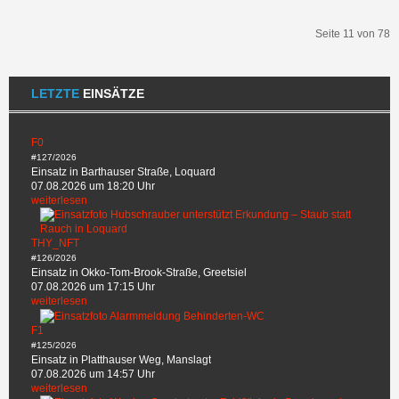
Seite 11 von 78
Start
Zurück
6
7
8
9
10
11
12
13
14
15
Weiter
Ende
LETZTE
EINSÄTZE
F0
#127/2026
Einsatz in Barthauser Straße, Loquard
07.08.2026 um 18:20 Uhr
weiterlesen
THY_NFT
#126/2026
Einsatz in Okko-Tom-Brook-Straße, Greetsiel
07.08.2026 um 17:15 Uhr
weiterlesen
F1
#125/2026
Einsatz in Platthauser Weg, Manslagt
07.08.2026 um 14:57 Uhr
weiterlesen