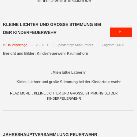
IN DER GEMEINDE KRUMMHÖRN
KLEINE LICHTER UND GROSSE STIMMUNG BEI D
ER KINDERFEUERWEHR
in
Hauptbeiträge
25. 11. 11
posted by: Kilian Peters
Zugriffe: 14480
Bericht und Bilder: Kinderfeuerwehr Krummhörn
„Mien lüttje Lateern“
Kleine Lichter und große Stimmung bei der Kinderfeuerwehr
READ MORE: : KLEINE LICHTER UND GROSSE STIMMUNG BEI DER K
INDERFEUERWEHR
JAHRESHAUPTVERSAMMLUNG FEUERWEHR