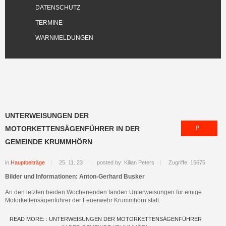
DATENSCHUTZ
TERMINE
WARNMELDUNGEN
UNTERWEISUNGEN DER
MOTORKETTENSÄGENFÜHRER IN DER
GEMEINDE KRUMMHÖRN
in
Hauptbeiträge
25. 11. 23
posted by: Kilian Peters
Zugriffe: 15675
Bilder und Informationen: Anton-Gerhard Busker
An den letzten beiden Wochenenden fanden Unterweisungen für einige
Motorkettensägenführer der Feuerwehr Krummhörn statt.
READ MORE: : UNTERWEISUNGEN DER MOTORKETTENSÄGENFÜHRER