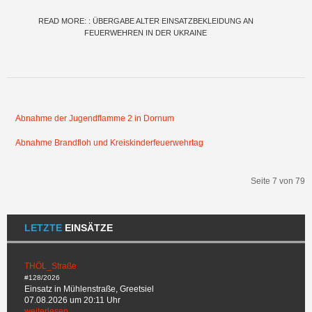
READ MORE: : ÜBERGABE ALTER EINSATZBEKLEIDUNG AN
FEUERWEHREN IN DER UKRAINE
Abnahme der Jugendflamme 2 in Dornum
Abnahme Brandfloh und Kreiskinderfeuerwehrtag
Seite 7 von 79
Start
Zurück
2
3
4
5
6
7
8
9
10
11
Weiter
Ende
LETZTE
EINSÄTZE
THÖL_Straße
#128/2026
Einsatz in Mühlenstraße, Greetsiel
07.08.2026 um 20:11 Uhr
weiterlesen