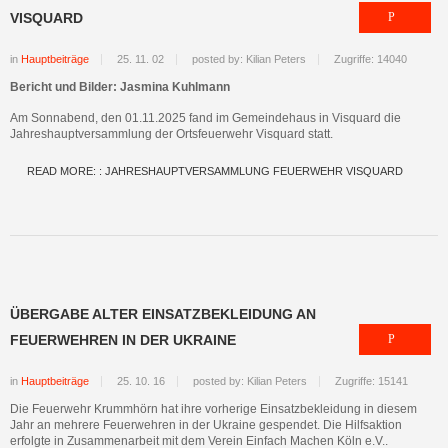
VISQUARD
in
Hauptbeiträge
25. 11. 02
posted by: Kilian Peters
Zugriffe: 14040
Bericht und Bilder: Jasmina Kuhlmann
Am Sonnabend, den 01.11.2025 fand im Gemeindehaus in Visquard die
Jahreshauptversammlung der Ortsfeuerwehr Visquard statt.
READ MORE: : JAHRESHAUPTVERSAMMLUNG FEUERWEHR VISQUARD
ÜBERGABE ALTER EINSATZBEKLEIDUNG AN
FEUERWEHREN IN DER UKRAINE
in
Hauptbeiträge
25. 10. 16
posted by: Kilian Peters
Zugriffe: 15141
Die Feuerwehr Krummhörn hat ihre vorherige Einsatzbekleidung in diesem
Jahr an mehrere Feuerwehren in der Ukraine gespendet. Die Hilfsaktion
erfolgte in Zusammenarbeit mit dem Verein Einfach Machen Köln e.V..