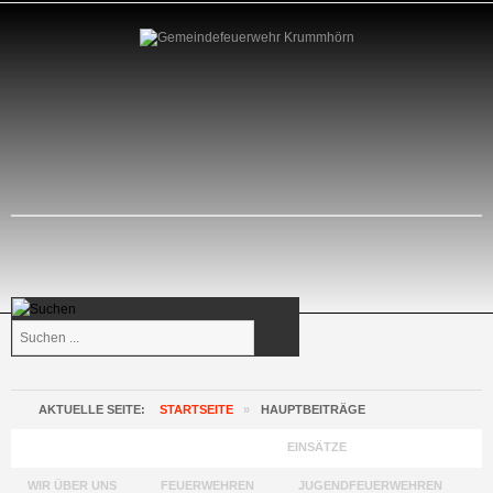
Suchen
...
AKTUELLE SEITE:
STARTSEITE
»
HAUPTBEITRÄGE
GEMEINDEFEUERWEHR KRUMMHÖRN
EINSÄTZE
WIR ÜBER UNS
FEUERWEHREN
JUGENDFEUERWEHREN