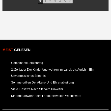
31
1
2
3
4
5
6
MEIST
GELESEN
Gemeindefeuerwehrtag
2. Zeltlager Der Kinderfeuerwehren Im Landkreis Aurich – Ein
Unvergessliches Erlebnis
Sommergrillen Der Alters- Und Ehrenabteilung
Viele Einsätze Nach Starkem Unwetter
Kinderfeuerwehr Beim Landkreisweiten Wettbewerb