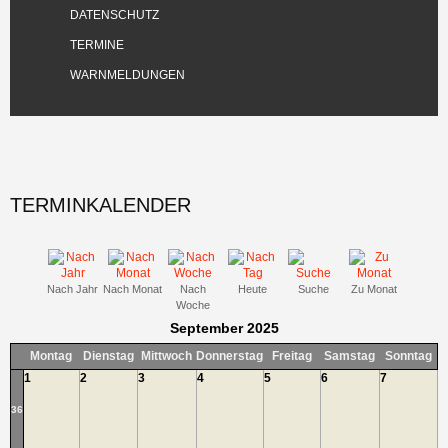
DATENSCHUTZ
TERMINE
WARNMELDUNGEN
TERMINKALENDER
Nach Jahr
Nach Monat
Nach
Heute
Suche
Zu Monat
Woche
September 2025
Montag
Dienstag
Mittwoch
Donnerstag
Freitag
Samstag
Sonntag
1
2
3
4
5
6
7
36