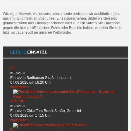
Wichtiger Hinweis: Auf unserer Internetseite berichten wir ausführlich (also
auch mit Bildmaterial) über unser Einsatzgeschehen. Bilder werden erst
gemacht, wenn das Einsatzgeschehen dies zulässt! Sollten Sie Einwände
gegen die hier veröffentlichen Fotos oder Berichte haben, wenden Sie sich
bitte vertrauensvoll an unseren Webmaster.
LETZTE
EINSÄTZE
F0
#127/2026
Einsatz in Barthauser Straße, Loquard
07.08.2026 um 18:20 Uhr
weiterlesen
THY_NFT
#126/2026
Einsatz in Okko-Tom-Brook-Straße, Greetsiel
07.08.2026 um 17:15 Uhr
weiterlesen
F1