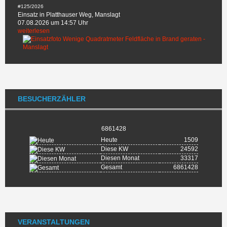
#125/2026
Einsatz in Platthauser Weg, Manslagt
07.08.2026 um 14:57 Uhr
weiterlesen
BESUCHERZÄHLER
6861428
Heute
1509
Diese KW
24592
Diesen Monat
33317
Gesamt
6861428
VERANSTALTUNGEN