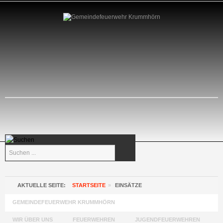
Suchen
...
AKTUELLE SEITE:
STARTSEITE
»
EINSÄTZE
GEMEINDEFEUERWEHR KRUMMHÖRN
EINSÄTZE
WIR ÜBER UNS
FEUERWEHREN
JUGENDFEUERWEHREN