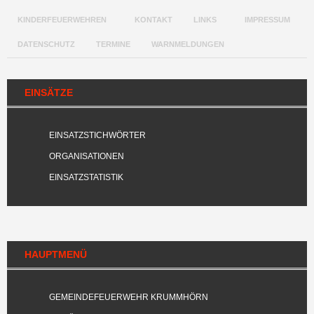
KINDERFEUERWEHREN
KONTAKT
LINKS
IMPRESSUM
DATENSCHUTZ
TERMINE
WARNMELDUNGEN
EINSÄTZE
EINSATZSTICHWÖRTER
ORGANISATIONEN
EINSATZSTATISTIK
HAUPTMENÜ
GEMEINDEFEUERWEHR KRUMMHÖRN