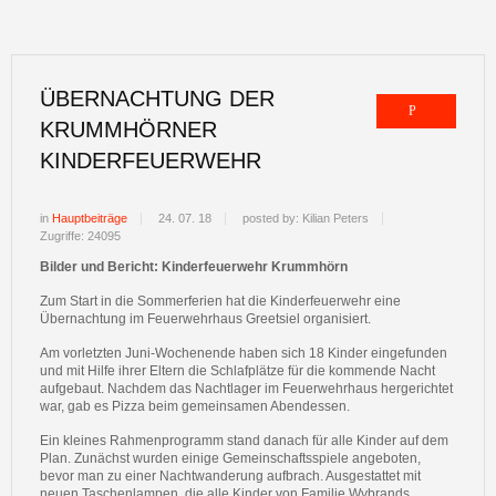
ÜBERNACHTUNG DER
KRUMMHÖRNER
KINDERFEUERWEHR
in
Hauptbeiträge
24. 07. 18
posted by: Kilian Peters
Zugriffe: 24095
Bilder und Bericht: Kinderfeuerwehr Krummhörn
Zum Start in die Sommerferien hat die Kinderfeuerwehr eine
Übernachtung im Feuerwehrhaus Greetsiel organisiert.
Am vorletzten Juni-Wochenende haben sich 18 Kinder eingefunden
und mit Hilfe ihrer Eltern die Schlafplätze für die kommende Nacht
aufgebaut. Nachdem das Nachtlager im Feuerwehrhaus hergerichtet
war, gab es Pizza beim gemeinsamen Abendessen.
Ein kleines Rahmenprogramm stand danach für alle Kinder auf dem
Plan. Zunächst wurden einige Gemeinschaftsspiele angeboten,
bevor man zu einer Nachtwanderung aufbrach. Ausgestattet mit
neuen Taschenlampen, die alle Kinder von Familie Wybrands