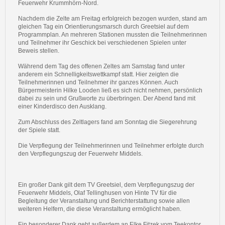
Feuerwehr Krummhörn-Nord.
Nachdem die Zelte am Freitag erfolgreich bezogen wurden, stand am
gleichen Tag ein Orientierungsmarsch durch Greetsiel auf dem
Programmplan. An mehreren Stationen mussten die Teilnehmerinnen
und Teilnehmer ihr Geschick bei verschiedenen Spielen unter
Beweis stellen.
Während dem Tag des offenen Zeltes am Samstag fand unter
anderem ein Schnelligkeitswettkampf statt. Hier zeigten die
Teilnehmerinnen und Teilnehmer ihr ganzes Können. Auch
Bürgermeisterin Hilke Looden ließ es sich nicht nehmen, persönlich
dabei zu sein und Grußworte zu überbringen. Der Abend fand mit
einer Kinderdisco den Ausklang.
Zum Abschluss des Zeltlagers fand am Sonntag die Siegerehrung
der Spiele statt.
Die Verpflegung der Teilnehmerinnen und Teilnehmer erfolgte durch
den Verpflegungszug der Feuerwehr Middels.
Ein großer Dank gilt dem TV Greetsiel, dem Verpflegungszug der
Feuerwehr Middels, Olaf Tellinghusen von Hinte TV für die
Begleitung der Veranstaltung und Berichterstattung sowie allen
weiteren Helfern, die diese Veranstaltung ermöglicht haben.
Ein besonderer Dank geht außerdem an Elke Fitzek vom Teekontor