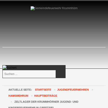
Suchen
...
AKTUELLE SEITE:
STARTSEITE
»
JUGENDFEUERWEHREN
»
HAMSWEHRUM
»
HAUPTBEITRÄGE
»
ZELTLAGER DER KRUMMHÖRNER JUGEND- UND
KINDERFEUERWEHR IN GREETSIEL