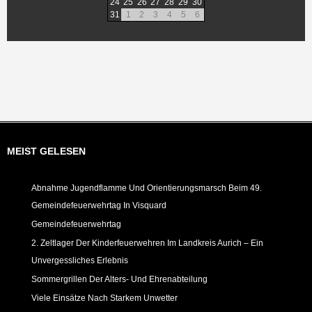
24
25
26
27
28
29
30
31
1
2
3
4
5
6
MEIST GELESEN
Abnahme Jugendflamme Und Orientierungsmarsch Beim 49.
Gemeindefeuerwehrtag In Visquard
Gemeindefeuerwehrtag
2. Zeltlager Der Kinderfeuerwehren Im Landkreis Aurich – Ein
Unvergessliches Erlebnis
Sommergrillen Der Alters- Und Ehrenabteilung
Viele Einsätze Nach Starkem Unwetter