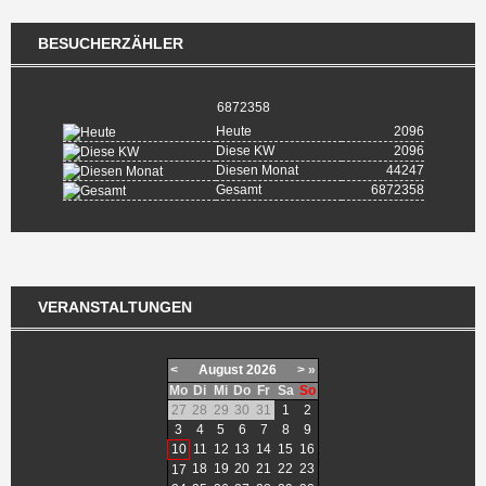
BESUCHERZÄHLER
6872358
Heute
2096
Diese KW
2096
Diesen Monat
44247
Gesamt
6872358
VERANSTALTUNGEN
<
August
2026
>
»
Mo
Di
Mi
Do
Fr
Sa
So
27
28
29
30
31
1
2
3
4
5
6
7
8
9
10
11
12
13
14
15
16
18
19
20
21
22
23
17