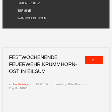
DATENSCHUTZ
TERMINE
WARNMELDUNGEN
FESTWOCHENENDE
FEUERWEHR KRUMMHÖRN-
OST IN EILSUM
in
Hauptbeiträge
25. 08. 04
posted by: Kilian Peters
Zugriffe: 18185