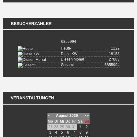
BESUCHERZÄHLER
6855994
Heute
1222
Diese KW
19158
Diesen Monat
27883
Gesamt
6855994
VERANSTALTUNGEN
<
August
2026
>
»
Mo
Di
Mi
Do
Fr
Sa
So
27
28
29
30
31
1
2
3
4
5
6
7
8
9