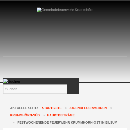
Suchen
...
AKTUELLE SEITE:
STARTSEITE
»
JUGENDFEUERWEHREN
»
KRUMMHÖRN-SÜD
»
HAUPTBEITRÄGE
»
FESTWOCHENENDE FEUERWEHR KRUMMHÖRN-OST IN EILSUM