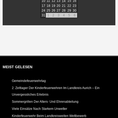
10
11
12
13
15
16
14
17
18
19
20
21
22
23
24
25
26
27
28
29
30
31
1
2
3
4
5
6
MEIST GELESEN
Gemeindefeuerwehrtag
2. Zeltlager Der Kinderfeuerwehren Im Landkreis Aurich – Ein
Unvergessliches Erlebnis
Sommergrillen Der Alters- Und Ehrenabteilung
Viele Einsätze Nach Starkem Unwetter
Kinderfeuerwehr Beim Landkreisweiten Wettbewerb