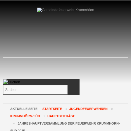
Suchen
...
AKTUELLE SEITE:
STARTSEITE
»
JUGENDFEUERWEHREN
»
KRUMMHÖRN-SÜD
»
HAUPTBEITRÄGE
»
JAHRESHAUPTVERSAMMLUNG DER FEUERWEHR KRUMMHÖRN-
SÜD 2025