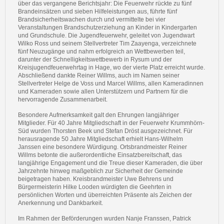
über das vergangene Berichtsjahr: Die Feuerwehr rückte zu fünf
Brandeinsätzen und sieben Hilfeleistungen aus, führte fünf
Brandsicherheitswachen durch und vermittelte bei vier
Veranstaltungen Brandschutzerziehung an Kinder in Kindergarten
und Grundschule. Die Jugendfeuerwehr, geleitet von Jugendwart
Wilko Ross und seinem Stellvertreter Tim Zaayenga, verzeichnete
fünf Neuzugänge und nahm erfolgreich an Wettbewerben teil,
darunter der Schnelligkeitswettbewerb in Rysum und der
Kreisjugendfeuerwehrtag in Hage, wo der vierte Platz erreicht wurde.
Abschließend dankte Reiner Willms, auch im Namen seiner
Stellvertreter Helge de Voss und Marcel Willms, allen Kameradinnen
und Kameraden sowie allen Unterstützern und Partnern für die
hervorragende Zusammenarbeit.
Besondere Aufmerksamkeit galt den Ehrungen langjähriger
Mitglieder. Für 40 Jahre Mitgliedschaft in der Feuerwehr Krummhörn-
Süd wurden Thorsten Beek und Stefan Dröst ausgezeichnet. Für
herausragende 50 Jahre Mitgliedschaft erhielt Hans-Wilhelm
Janssen eine besondere Würdigung. Ortsbrandmeister Reiner
Willms betonte die außerordentliche Einsatzbereitschaft, das
langjährige Engagement und die Treue dieser Kameraden, die über
Jahrzehnte hinweg maßgeblich zur Sicherheit der Gemeinde
beigetragen haben. Kreisbrandmeister Uwe Behrens und
Bürgermeisterin Hilke Looden würdigten die Geehrten in
persönlichen Worten und überreichten Präsente als Zeichen der
Anerkennung und Dankbarkeit.
Im Rahmen der Beförderungen wurden Nanje Franssen, Patrick