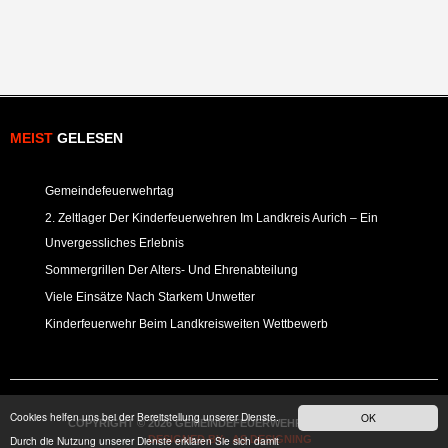
MEIST
GELESEN
Gemeindefeuerwehrtag
2. Zeltlager Der Kinderfeuerwehren Im Landkreis Aurich – Ein
Unvergessliches Erlebnis
Sommergrillen Der Alters- Und Ehrenabteilung
Viele Einsätze Nach Starkem Unwetter
Kinderfeuerwehr Beim Landkreisweiten Wettbewerb
Cookies helfen uns bei der Bereitstellung unserer Dienste.
OK
COPYRIGHT © 2026 GEMEINDEFEUERWEHR KRUMMHÖRN
Durch die Nutzung unserer Dienste erklären Sie sich damit
DESIGNED BY: AS DESIGNING