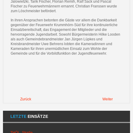
Jalowietzki, Tarik Fischer, Florian Remih, Ralf Sack und Pascal
Fischer zu Feuerwehrmännern ernannt. Christian Franssen wurde
zum Löschmeister befördert.
In ihren Ansprachen betonten die Gäste vor allem die Dankbarkeit
gegenüber der Feuerwehr Krummhörn-Süd für ihre kontinuierliche
Einsatzbereitschaft, das Engagement der Mitglieder und die
hervorragende Jugendarbeit. Sowohl Bürgermeisterin Hilke Looden
als auch Gemeindebrandmeister Jan Jürgen Lüpkes und
Kreisbrandmeister Uwe Behrens lobten die Kameradinnen und
Kameraden für ihren unermüdlichen Einsatz zum Wohle der
Gemeinde und für die Vorbildfunktion der Jugendfeuerwehr.
Zurück
Weiter
LETZTE
EINSÄTZE
THÖL_Straße