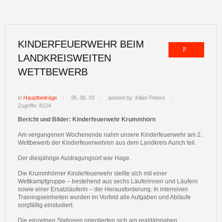
KINDERFEUERWEHR BEIM
LANDKREISWEITEN
WETTBEWERB
in
Hauptbeiträge
26. 06. 03
posted by: Kilian Peters
Zugriffe: 8124
Bericht und Bilder: Kinderfeuerwehr Krummhörn
Am vergangenen Wochenende nahm unsere Kinderfeuerwehr am 2.
Wettbewerb der Kinderfeuerwehren aus dem Landkreis Aurich teil.
Der diesjährige Austragungsort war Hage.
Die Krummhörner Kinderfeuerwehr stellte sich mit einer
Wettkampfgruppe – bestehend aus sechs Läuferinnen und Läufern
sowie einer Ersatzläuferin – der Herausforderung. In intensiven
Trainingseinheiten wurden im Vorfeld alle Aufgaben und Abläufe
sorgfältig einstudiert.
Die einzelnen Stationen orientierten sich am realitätsnahen