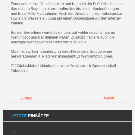
Feuerwehrdienst: Vom Ausrollen und Kuppeln der D-Schläuche über
das sichere Begehen eines Laufbrettes bis hin zu Knotenübungen
und Erste-Hilfe-Maßnahmen. Auch der Umgang mit der Kübelspritze
sowie die Wasserzielübung auf einen Dosenstapel wurden intensiv
trainiert.
Bei der Bewertung wurde besonders auf Fehler geachtet, die im
Wertungsbogen klar definiert waren. Zusätzlich spielte auch die
benötigte Wettbewerbszeit eine wichtige Rolle.
Mit einer starken Teamleistung erreichte unsere Gruppe einen
hervorragenden 4. Platz von insgesamt 13 Wettkampfgruppen.
#112dubistdabei! #kinderfeuerwehr #wettbewerb #gemeinschaft
#übungen
Zurück
Weiter
LETZTE
EINSÄTZE
F2