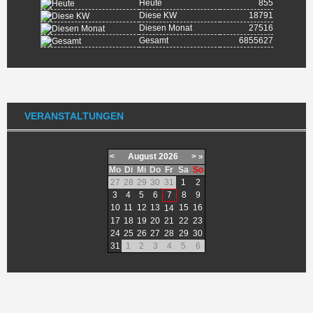
Heute
855
Diese KW
18791
Diesen Monat
27516
Gesamt
6855627
VERANSTALTUNGEN
<
August
2026
>
»
Mo
Di
Mi
Do
Fr
Sa
So
27
28
29
30
31
1
2
3
4
5
6
7
8
9
10
11
12
13
15
16
14
17
18
19
20
21
22
23
24
25
26
27
28
29
30
31
1
2
3
4
5
6