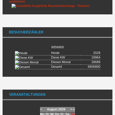
weiterlesen
BESUCHERZÄHLER
6856800
Heute
2028
Diese KW
19964
Diesen Monat
28689
Gesamt
6856800
VERANSTALTUNGEN
<
August
2026
>
»
Mo
Di
Mi
Do
Fr
Sa
So