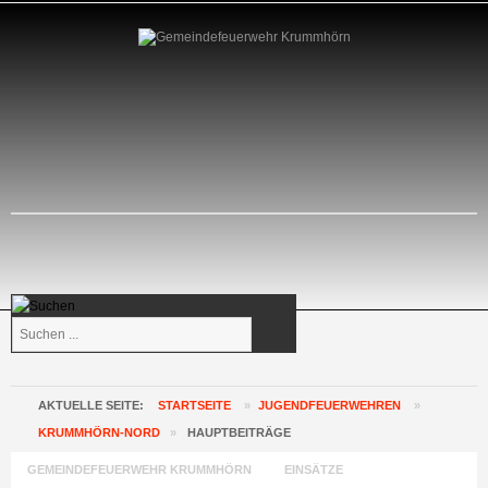
Suchen
...
AKTUELLE SEITE:
STARTSEITE
»
JUGENDFEUERWEHREN
»
KRUMMHÖRN-NORD
»
HAUPTBEITRÄGE
GEMEINDEFEUERWEHR KRUMMHÖRN
EINSÄTZE