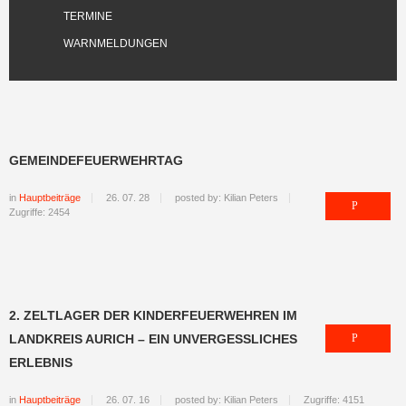
TERMINE
WARNMELDUNGEN
GEMEINDEFEUERWEHRTAG
in
Hauptbeiträge
26. 07. 28
posted by: Kilian Peters
Zugriffe: 2454
2. ZELTLAGER DER KINDERFEUERWEHREN IM
LANDKREIS AURICH – EIN UNVERGESSLICHES
ERLEBNIS
in
Hauptbeiträge
26. 07. 16
posted by: Kilian Peters
Zugriffe: 4151