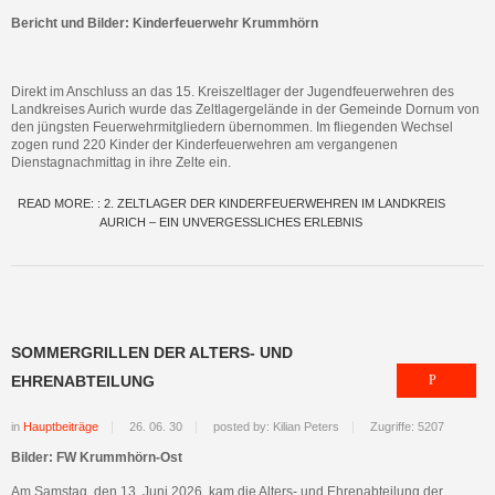
Bericht und Bilder: Kinderfeuerwehr Krummhörn
Direkt im Anschluss an das 15. Kreiszeltlager der Jugendfeuerwehren des
Landkreises Aurich wurde das Zeltlagergelände in der Gemeinde Dornum von
den jüngsten Feuerwehrmitgliedern übernommen. Im fliegenden Wechsel
zogen rund 220 Kinder der Kinderfeuerwehren am vergangenen
Dienstagnachmittag in ihre Zelte ein.
READ MORE: : 2. ZELTLAGER DER KINDERFEUERWEHREN IM LANDKREIS
AURICH – EIN UNVERGESSLICHES ERLEBNIS
SOMMERGRILLEN DER ALTERS- UND
EHRENABTEILUNG
in
Hauptbeiträge
26. 06. 30
posted by: Kilian Peters
Zugriffe: 5207
Bilder: FW Krummhörn-Ost
Am Samstag, den 13. Juni 2026, kam die Alters- und Ehrenabteilung der