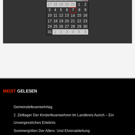
27
28
29
30
31
1
2
3
4
5
6
7
8
9
10
11
12
13
15
16
14
17
18
19
20
21
22
23
24
25
26
27
28
29
30
31
1
2
3
4
5
6
MEIST
GELESEN
Gemeindefeuerwehrtag
2. Zeltlager Der Kinderfeuerwehren Im Landkreis Aurich – Ein
Unvergessliches Erlebnis
Sommergrillen Der Alters- Und Ehrenabteilung