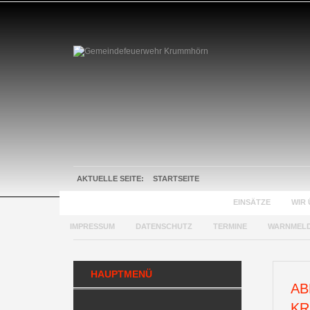
AKTUELLE SEITE:
STARTSEITE
GEMEINDEFEUERWEHR KRUMMHÖRN
EINSÄTZE
WIR 
IMPRESSUM
DATENSCHUTZ
TERMINE
WARNMEL
HAUPTMENÜ
AB
KR