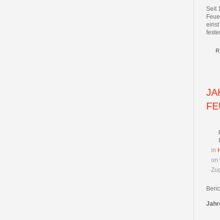
Seit
Feue
einst
feste
R
JA
FE
in
on
Zug
Beri
Jahr