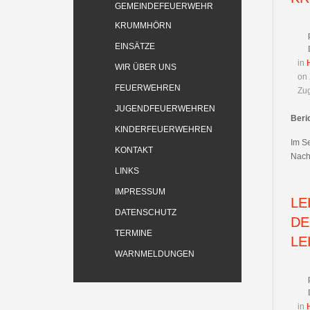
GEMEINDEFEUERWEHR
KRUMMHÖRN
EINSÄTZE
in
WIR ÜBER UNS
on
FEUERWEHREN
Zug
JUGENDFEUERWEHREN
Beri
KINDERFEUERWEHREN
Im S
KONTAKT
Nach
LINKS
IMPRESSUM
LE
DATENSCHUTZ
DE
TERMINE
LE
WARNMELDUNGEN
in