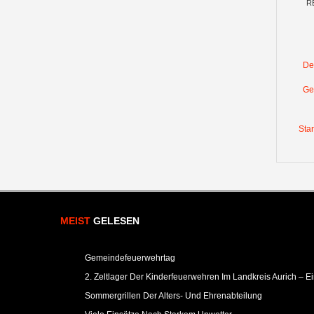
R
De
Ge
Star
MEIST
GELESEN
Gemeindefeuerwehrtag
2. Zeltlager Der Kinderfeuerwehren Im Landkreis Aurich – E
Sommergrillen Der Alters- Und Ehrenabteilung