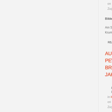
on
Zug
Bild
Am S
Krum
RE
AU
PE
BR
JA
in
on
Zug