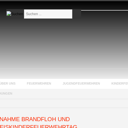
Suchen
...
ÜBER UNS
FEUERWEHREN
JUGENDFEUERWEHREN
KINDERF
DUNGEN
NAHME BRANDFLOH UND
EISKINDERFEUERWEHRTAG