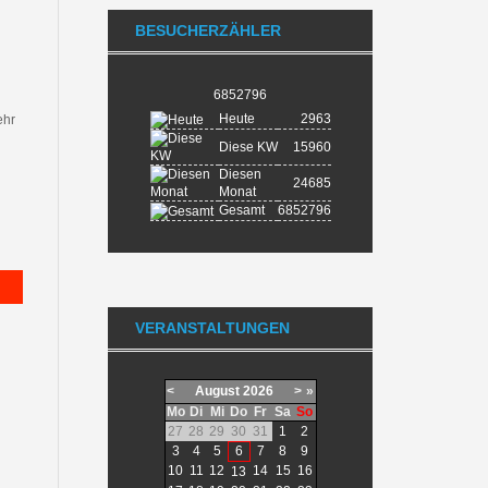
BESUCHERZÄHLER
6852796
Heute
2963
ehr
Diese KW
15960
Diesen
24685
Monat
Gesamt
6852796
VERANSTALTUNGEN
<
August
2026
>
»
Mo
Di
Mi
Do
Fr
Sa
So
27
28
29
30
31
1
2
3
4
5
6
7
8
9
10
11
12
14
15
16
13