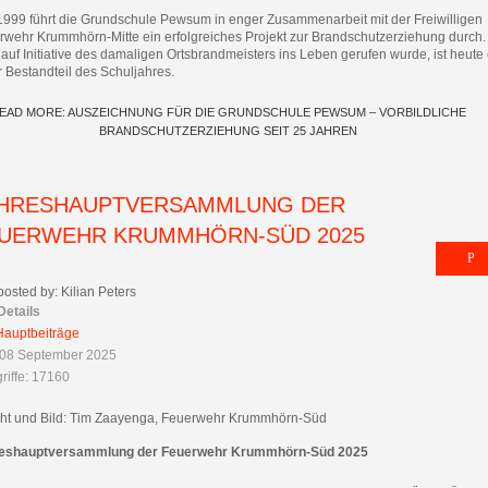
 1999 führt die Grundschule Pewsum in enger Zusammenarbeit mit der Freiwilligen
rwehr Krummhörn-Mitte ein erfolgreiches Projekt zur Brandschutzerziehung durch
 auf Initiative des damaligen Ortsbrandmeisters ins Leben gerufen wurde, ist heute 
r Bestandteil des Schuljahres.
EAD MORE: AUSZEICHNUNG FÜR DIE GRUNDSCHULE PEWSUM – VORBILDLICHE
BRANDSCHUTZERZIEHUNG SEIT 25 JAHREN
HRESHAUPTVERSAMMLUNG DER
UERWEHR KRUMMHÖRN-SÜD 2025
posted by: Kilian Peters
Details
Hauptbeiträge
 08 September 2025
riffe: 17160
cht und Bild: Tim Zaayenga, Feuerwehr Krummhörn-Süd
eshauptversammlung der Feuerwehr Krummhörn-Süd 2025