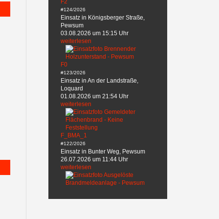
F2
#124/2026
Einsatz in Königsberger Straße,
Pewsum
03.08.2026 um 15:15 Uhr
weiterlesen
F0
#123/2026
Einsatz in An der Landstraße,
Loquard
01.08.2026 um 21:54 Uhr
weiterlesen
F_BMA_1
#122/2026
Einsatz in Bunter Weg, Pewsum
26.07.2026 um 11:44 Uhr
weiterlesen