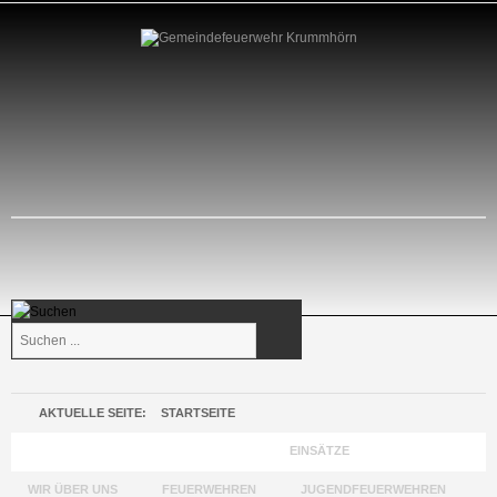
Suchen
...
AKTUELLE SEITE:
STARTSEITE
GEMEINDEFEUERWEHR KRUMMHÖRN
EINSÄTZE
WIR ÜBER UNS
FEUERWEHREN
JUGENDFEUERWEHREN