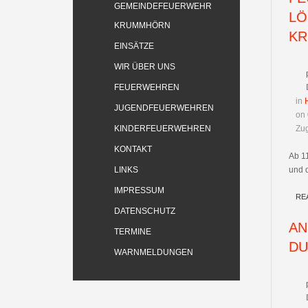
GEMEINDEFEUERWEHR
LÖ
KRUMMHÖRN
KR
EINSÄTZE
WIR ÜBER UNS
FEUERWEHREN
in
JUGENDFEUERWEHREN
on 
KINDERFEUERWEHREN
Zug
KONTAKT
Ab 1
LINKS
und 
IMPRESSUM
RE
DATENSCHUTZ
AN
TERMINE
DU
WARNMELDUNGEN