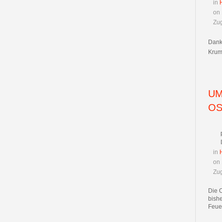
in
on 
Zug
Dank
Krumm
UM
OS
in
on 
Zug
Die 
bishe
Feue