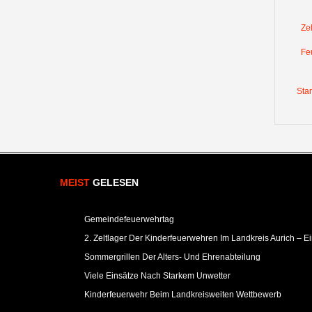
Ze
Fe
Star
MEIST
GELESEN
Gemeindefeuerwehrtag
2. Zeltlager Der Kinderfeuerwehren Im Landkreis Aurich – E
Sommergrillen Der Alters- Und Ehrenabteilung
Viele Einsätze Nach Starkem Unwetter
Kinderfeuerwehr Beim Landkreisweiten Wettbewerb