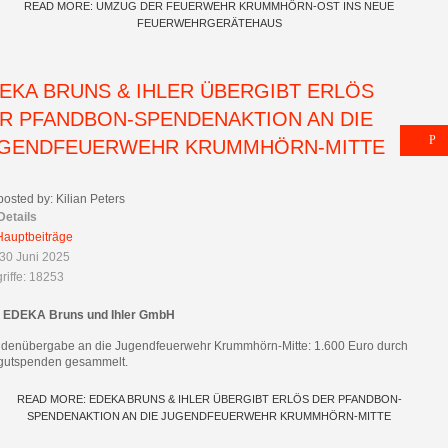
READ MORE: UMZUG DER FEUERWEHR KRUMMHÖRN-OST INS NEUE
FEUERWEHRGERÄTEHAUS
EKA BRUNS & IHLER ÜBERGIBT ERLÖS
R PFANDBON-SPENDENAKTION AN DIE
GENDFEUERWEHR KRUMMHÖRN-MITTE
posted by: Kilian Peters
Details
Hauptbeiträge
30 Juni 2025
riffe: 18253
: EDEKA Bruns und Ihler GmbH
denübergabe an die Jugendfeuerwehr Krummhörn-Mitte: 1.600 Euro durch
gutspenden gesammelt.
READ MORE: EDEKA BRUNS & IHLER ÜBERGIBT ERLÖS DER PFANDBON-
SPENDENAKTION AN DIE JUGENDFEUERWEHR KRUMMHÖRN-MITTE