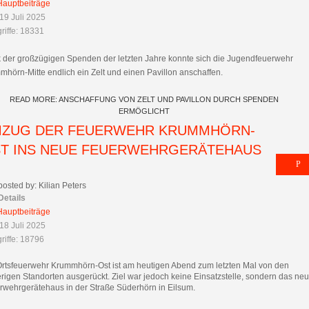
Hauptbeiträge
19 Juli 2025
riffe: 18331
 der großzügigen Spenden der letzten Jahre konnte sich die Jugendfeuerwehr
hörn-Mitte endlich ein Zelt und einen Pavillon anschaffen.
READ MORE: ANSCHAFFUNG VON ZELT UND PAVILLON DURCH SPENDEN
ERMÖGLICHT
ZUG DER FEUERWEHR KRUMMHÖRN-
T INS NEUE FEUERWEHRGERÄTEHAUS
posted by: Kilian Peters
Details
Hauptbeiträge
18 Juli 2025
riffe: 18796
Ortsfeuerwehr Krummhörn-Ost ist am heutigen Abend zum letzten Mal von den
rigen Standorten ausgerückt. Ziel war jedoch keine Einsatzstelle, sondern das ne
rwehrgerätehaus in der Straße Süderhörn in Eilsum.