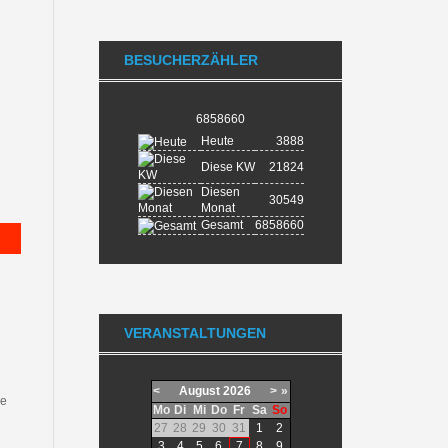
BESUCHERZÄHLER
6858660
Heute
3888
Diese KW
21824
Diesen
30549
Monat
Gesamt
6858660
VERANSTALTUNGEN
<
August
2026
>
»
ue
Mo
Di
Mi
Do
Fr
Sa
So
27
28
29
30
31
1
2
3
4
5
6
7
8
9