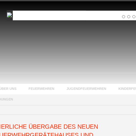
Suchen
...
ÜBER UNS
FEUERWEHREN
JUGENDFEUERWEHREN
KINDERF
DUNGEN
IERLICHE ÜBERGABE DES NEUEN
UERWEHRGERÄTEHAUSES UND