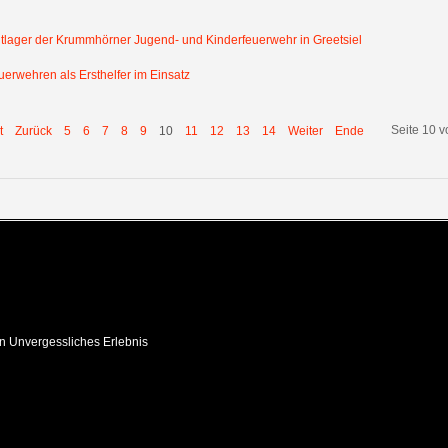
ltlager der Krummhörner Jugend- und Kinderfeuerwehr in Greetsiel
uerwehren als Ersthelfer im Einsatz
Seite 10 v
t
Zurück
5
6
7
8
9
10
11
12
13
14
Weiter
Ende
in Unvergessliches Erlebnis