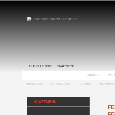
AKTUELLE SEITE:
STARTSEITE
GEMEINDEFEUERWEHR KRUMMHÖRN
EINSÄTZE
WIR 
IMPRESSUM
DATENSCHUTZ
TERMINE
WARNMEL
HAUPTMENÜ
FE
FE