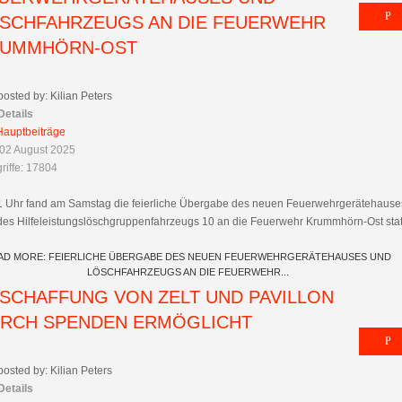
SCHFAHRZEUGS AN DIE FEUERWEHR
UMMHÖRN-OST
posted by: Kilian Peters
Details
Hauptbeiträge
02 August 2025
riffe: 17804
1 Uhr fand am Samstag die feierliche Übergabe des neuen Feuerwehrgerätehause
des Hilfeleistungslöschgruppenfahrzeugs 10 an die Feuerwehr Krummhörn-Ost stat
AD MORE: FEIERLICHE ÜBERGABE DES NEUEN FEUERWEHRGERÄTEHAUSES UND
LÖSCHFAHRZEUGS AN DIE FEUERWEHR...
SCHAFFUNG VON ZELT UND PAVILLON
RCH SPENDEN ERMÖGLICHT
posted by: Kilian Peters
Details