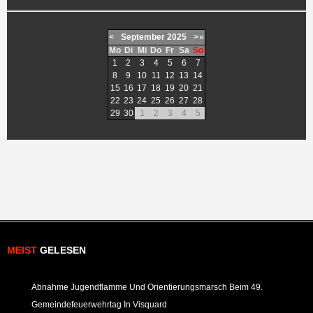
<
September
2025
>
»
Mo
Di
Mi
Do
Fr
Sa
So
1
2
3
4
5
6
7
8
9
10
11
12
13
14
15
16
17
18
19
20
21
22
23
24
25
26
27
28
29
30
1
2
3
4
5
MEIST
GELESEN
Abnahme Jugendflamme Und Orientierungsmarsch Beim 49.
Gemeindefeuerwehrtag In Visquard