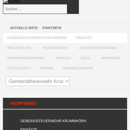
Suchen
...
AKTUELLE SEITE:
STARTSEITE
GEMEINDEFEUERWEHR KRUMMHÖRN
EINSÄTZE
WIR ÜBER UNS
FEUERWEHREN
JUGENDFEUERWEHREN
KINDERFEUERWEHREN
KONTAKT
LINKS
IMPRESSUM
DATENSCHUTZ
TERMINE
WARNMELDUNGEN
HAUPTMENÜ
GEMEINDEFEUERWEHR KRUMMHÖRN
EINSÄTZE