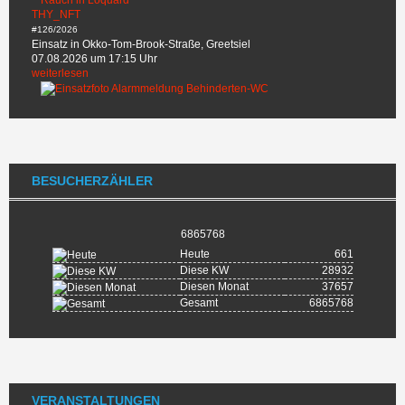
THY_NFT
#126/2026
Einsatz in Okko-Tom-Brook-Straße, Greetsiel
07.08.2026 um 17:15 Uhr
weiterlesen
BESUCHERZÄHLER
6865768
Heute
661
Diese KW
28932
Diesen Monat
37657
Gesamt
6865768
VERANSTALTUNGEN