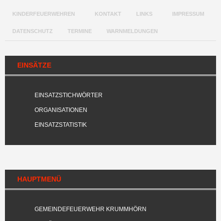
KINDERFEUERWEHREN
KONTAKT
LINKS
IMPRESSUM
DATENSCHUTZ
TERMINE
WARNMELDUNGEN
EINSÄTZE
EINSATZSTICHWÖRTER
ORGANISATIONEN
EINSATZSTATISTIK
HAUPTMENÜ
GEMEINDEFEUERWEHR KRUMMHÖRN