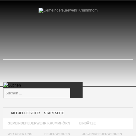
Suchen
...
AKTUELLE SEITE:
STARTSEITE
GEMEINDEFEUERWEHR KRUMMHÖRN
EINSÄTZE
WIR ÜBER UNS
FEUERWEHREN
JUGENDFEUERWEHREN