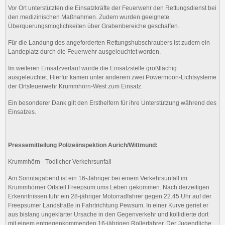
Vor Ort unterstützten die Einsatzkräfte der Feuerwehr den Rettungsdienst bei
den medizinischen Maßnahmen. Zudem wurden geeignete
Überquerungsmöglichkeiten über Grabenbereiche geschaffen.
Für die Landung des angeforderten Rettungshubschraubers ist zudem ein
Landeplatz durch die Feuerwehr ausgeleuchtet worden.
Im weiteren Einsatzverlauf wurde die Einsatzstelle großflächig
ausgeleuchtet. Hierfür kamen unter anderem zwei Powermoon-Lichtsysteme
der Ortsfeuerwehr Krummhörn-West zum Einsatz.
Ein besonderer Dank gilt den Ersthelfern für ihre Unterstützung während des
Einsatzes.
Pressemitteilung Polizeiinspektion Aurich/Wittmund:
Krummhörn - Tödlicher Verkehrsunfall
Am Sonntagabend ist ein 16-Jähriger bei einem Verkehrsunfall im
Krummhörner Ortsteil Freepsum ums Leben gekommen. Nach derzeitigen
Erkenntnissen fuhr ein 28-jähriger Motorradfahrer gegen 22.45 Uhr auf der
Freepsumer Landstraße in Fahrtrichtung Pewsum. In einer Kurve geriet er
aus bislang ungeklärter Ursache in den Gegenverkehr und kollidierte dort
mit einem entgegenkommenden 16-jährigen Rollerfahrer. Der Jugendliche