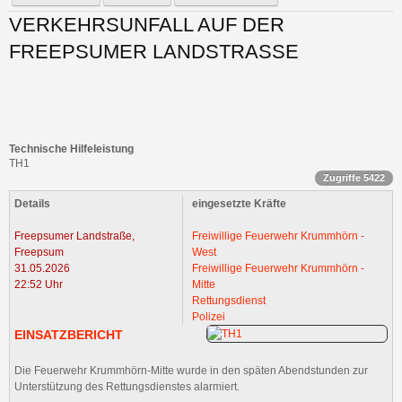
VERKEHRSUNFALL AUF DER
FREEPSUMER LANDSTRASSE
Technische Hilfeleistung
TH1
Zugriffe 5422
Details
eingesetzte Kräfte
Freepsumer Landstraße,
Freiwillige Feuerwehr Krummhörn -
Freepsum
West
31.05.2026
Freiwillige Feuerwehr Krummhörn -
22:52 Uhr
Mitte
Rettungsdienst
Polizei
EINSATZBERICHT
Die Feuerwehr Krummhörn-Mitte wurde in den späten Abendstunden zur
Unterstützung des Rettungsdienstes alarmiert.