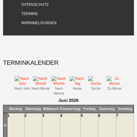
DATENSCHUTZ
TERMINE
WARNMELDUNGEN
TERMINKALENDER
Nach Jahr
Nach Monat
Nach
Heute
Suche
Zu Monat
Woche
Juni 2026
Montag
Dienstag
Mittwoch
Donnerstag
Freitag
Samstag
Sonntag
1
2
3
4
5
6
7
23